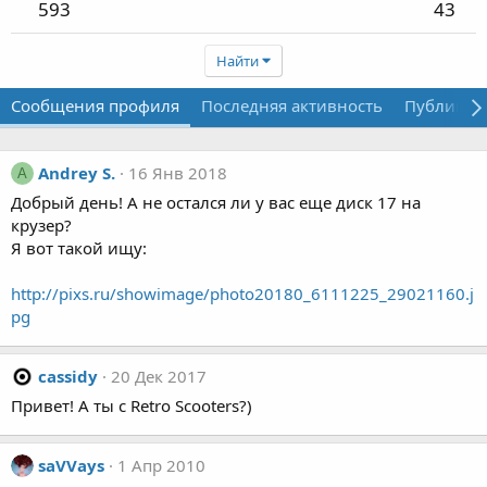
593
43
Найти
Сообщения профиля
Последняя активность
Публикац
Andrey S.
16 Янв 2018
A
Добрый день! А не остался ли у вас еще диск 17 на
крузер?
Я вот такой ищу:
http://pixs.ru/showimage/photo20180_6111225_29021160.j
pg
cassidy
20 Дек 2017
Привет! А ты с Retro Scooters?)
saVVays
1 Апр 2010