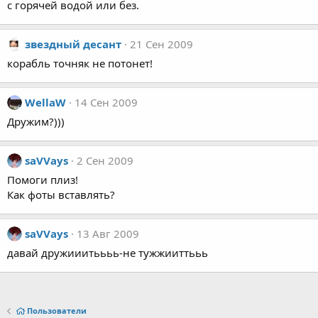
с горячей водой или без.
звездный десант
21 Сен 2009
корабль точняк не потонет!
WellaW
14 Сен 2009
Дружим?)))
saVVays
2 Сен 2009
Помоги плиз!
Как фоты вставлять?
saVVays
13 Авг 2009
давай дружииитьььь-не тужжииттььь
Пользователи