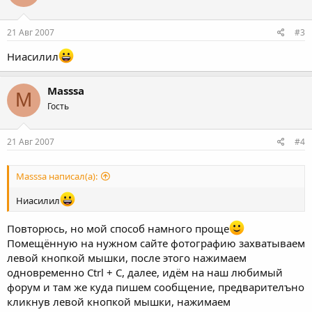
21 Авг 2007
#3
Ниасилил
Masssa
M
Гость
21 Авг 2007
#4
Masssa написал(а):
Ниасилил
Повторюсь, но мой способ намного проще
Помещённую на нужном сайте фотографию захватываем
левой кнопкой мышки, после этого нажимаем
одновременно Ctrl + C, далeе, идём на наш любимый
форум и там же куда пишем сообщение, предварителъно
кликнув левой кнопкой мышки, нажимаем