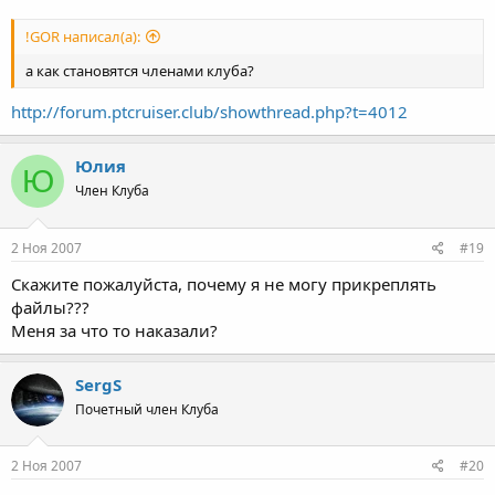
!GOR написал(а):
а как становятся членами клуба?
http://forum.ptcruiser.club/showthread.php?t=4012
Юлия
Ю
Член Клуба
2 Ноя 2007
#19
Скажите пожалуйста, почему я не могу прикреплять
файлы???
Меня за что то наказали?
SergS
Почетный член Клуба
2 Ноя 2007
#20