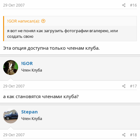
29 Окт 2007
#16
!GOR написал(а):
я вот не понял как загрузить фотографии вгалерею, или
создать свою
Эта опция доступна только членам клуба.
!GOR
Член Клуба
29 Окт 2007
#17
а как становятся членами клуба?
Stepan
Член Клуба
29 Окт 2007
#18