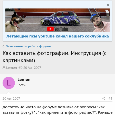
Летающие псы youtube канал нашего соклубника
Замечания по работе форума
Как вставить фотографии. Инструкция (с
картинками)
А
Д
Lemon
20 Авг 2007
в
а
т
т
Lemon
L
о
а
Гость
р
н
т
а
е
ч
20 Авг 2007
#1
м
а
ы
л
Достаточно часто на форуме возникают вопросы "как
а
вставить фотку?" , "как прилепить фотографию?". Раньше