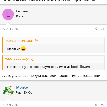
Lemon
L
Гость
22 Авг 2007
#6
Masssa написал(а):
Ниасилил
T-I-M написал(а):
И не надо! Ну его, этого заумного Лемона! :book::flower:
А это делалось не для вас, мои продвинутые товарищи!
Mojito
Член Клуба
22 Авг 2007
#7