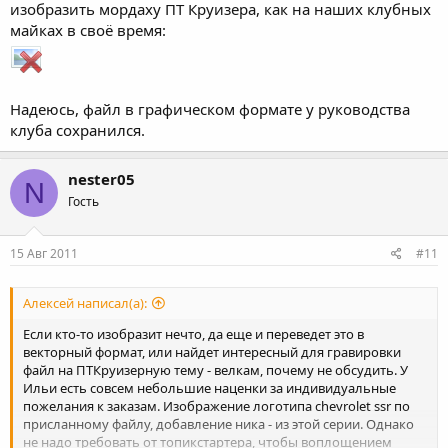
изобразить мордаху ПТ Круизера, как на наших клубных
майках в своё время:
Надеюсь, файл в графическом формате у руководства
клуба сохранился.
nester05
N
Гость
15 Авг 2011
#11
Алексей написал(а):
Если кто-то изобразит нечто, да еще и переведет это в
векторный формат, или найдет интересный для гравировки
файл на ПТКруизерную тему - велкам, почему не обсудить. У
Ильи есть совсем небольшие наценки за индивидуальные
пожелания к заказам. Изображение логотипа chevrolet ssr по
присланному файлу, добавление ника - из этой серии. Однако
не надо требовать от топикстартера, чтобы воплощением