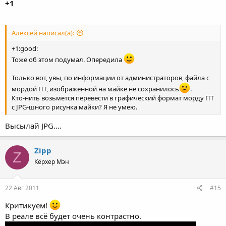
+1
Алексей написал(а):
+1:good:
Тоже об этом подумал. Опередила
Только вот, увы, по информации от администраторов, файла с
мордой ПТ, изображенной на майке не сохранилось
.
Кто-нить возьмется перевести в графический формат морду ПТ
с JPG-шного рисунка майки? Я не умею.
Высылай JPG....
Zipp
Z
Кёрхер Мэн
22 Авг 2011
#15
Критикуем!
В реале всё будет очень контрастно.