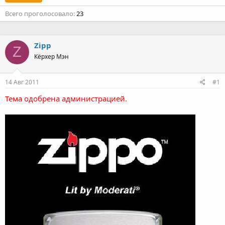
Всего проголосовало
23
Zipp
Z
Кёрхер Мэн
14 Авг 2011
#1
Тема одобрена администрацией.