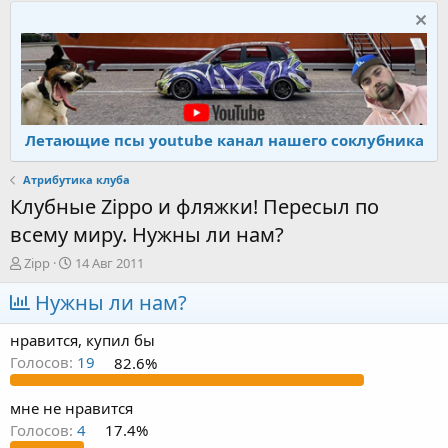
Летающие псы youtube канал нашего соклубника
Атрибутика клуба
Клубные Zippo и фляжки! Пересыл по
всему миру. Нужны ли нам?
А
Д
Zipp
14 Авг 2011
в
а
т
Нужны ли нам?
т
о
а
р
н
нравится, купил бы
т
а
Голосов:
19
82.6%
е
ч
м
а
ы
л
мне не нравится
а
Голосов:
4
17.4%