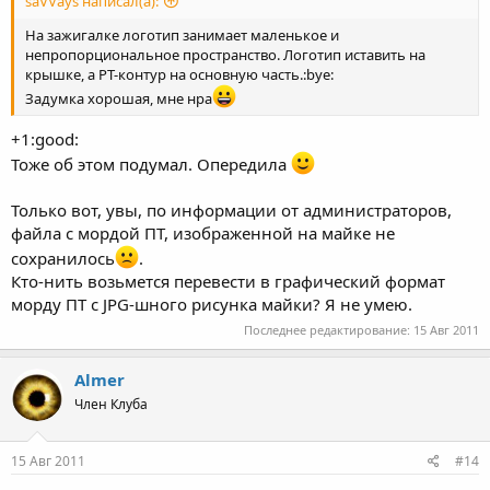
saVVays написал(а):
На зажигалке логотип занимает маленькое и
непропорциональное пространство. Логотип иставить на
крышке, а РТ-контур на основную часть.:bye:
Задумка хорошая, мне нра
+1:good:
Тоже об этом подумал. Опередила
Только вот, увы, по информации от администраторов,
файла с мордой ПТ, изображенной на майке не
сохранилось
.
Кто-нить возьмется перевести в графический формат
морду ПТ с JPG-шного рисунка майки? Я не умею.
Последнее редактирование:
15 Авг 2011
Almer
Член Клуба
15 Авг 2011
#14