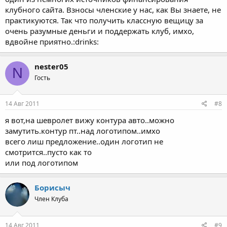
клубного сайта. Взносы членские у нас, как Вы знаете, не
практикуются. Так что получить классную вещицу за
очень разумные деньги и поддержать клуб, имхо,
вдвойне приятно.:drinks:
nester05
N
Гость
14 Авг 2011
#8
я вот,на шевролет вижу контура авто..можно
замутить.контур пт..над логотипом..имхо
всего лиш предложение..один логотип не
смотрится..пусто как то
или под логотипом
Борисыч
Член Клуба
14 Авг 2011
#9