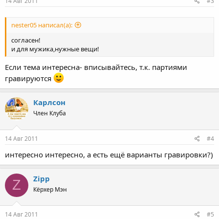
14 Авг 2011
#3
nester05 написал(а):
согласен!
и для мужика,нужные вещи!
Если тема интересна- вписывайтесь, т.к. партиями
гравируются
Карлсон
Член Клуба
14 Авг 2011
#4
интересно интересно, а есть ещё варианты гравировки?)
Zipp
Z
Кёрхер Мэн
14 Авг 2011
#5