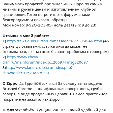
Занимаюсь продажей оригинальных Zippo по самым
низким в рунете ценам и изготовлением клубной
гравировки. Готов встретиться с форумчанами
белгородцами и показать образцы.
Мой номер: 8-92О-2О3-05- ноль девять (с 9 до 23)
Отзывы о моей работе:
1)
http://talks.guns.ru/forummessage/9/723050-46.html
(46
страниц с отзывами, ссылка иногда может не
открываться, т.к. на ганзе бывают проблемы с сервером)
2)
http://www.chevy-
clan.ru/mainforum/index.p...20697#msg320697
3)
http://www.land-cruiser.ru/index.php?
showtopic=91523&st=200
О Zippo:
За основу взята модель
Да, Zippo 100% оригинал!
Brushed Chrome — шлифованная поверхность, грубо
говоря, в виде продольных царапин. Самое практичное
покрытие на зажигалках Zippo.
О флягах:
объём 8 унций, 240 мл. Самый удобный для