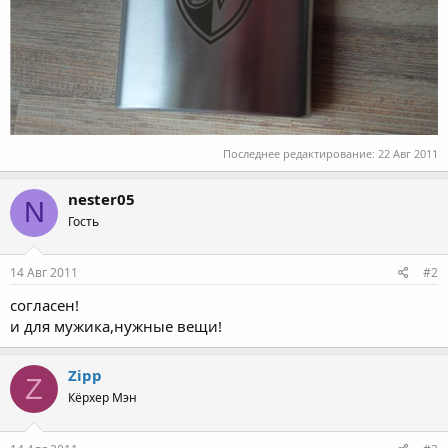
Последнее редактирование:
22 Авг 2011
nester05
N
Гость
14 Авг 2011
#2
согласен!
и для мужика,нужные вещи!
Zipp
Z
Кёрхер Мэн