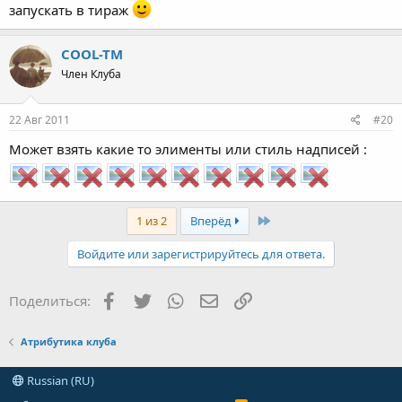
запускать в тираж
COOL-TM
Член Клуба
22 Авг 2011
#20
Может взять какие то элименты или стиль надписей :
Last
1 из 2
Вперёд
Войдите или зарегистрируйтесь для ответа.
Facebook
Twitter
WhatsApp
Электронная почта
Ссылка
Поделиться:
Атрибутика клуба
Russian (RU)