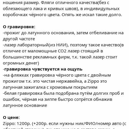
ношения размер. Фляги отличного качества(без с
облезающего лака и кривых швов), в индивидульных
коробочках чёрного цвета. Опять же искал такие долго.
О гравировке:
-прожиг до латунного основания, затем отбеливание на
другой частоте
-лазер лабораторный(из НИИ), поэтому такое качество(в
отличие от маломощные СО2 лазер стоящий в
большинстве рекламных фирм, т.к. такой лазер стоит
огромных денег)
-
гравировка чувствуется на ощупь
-на фляжках гравировка чёрного цвета с двойным
прожигом т.к. это чистая нержавейка, а Zippo это
латунная зажигалка с хромовым покрытием
-белая гравировка была подобрана путём долгих проб и
ошибок, чёрная на зиппе быстро сотрётся обнажив
латунное основание
О цене:
Zippo: 1200р. (+200р. если нужны ник/ФИО/номер авто (с