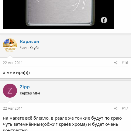
Карлсон
Член Клуба
22 Авг 2011
#16
а мне нра))))
Zipp
Z
Кёрхер Мэн
22 Авг 2011
#17
на макете всё блекло, в реале же тонкие будут по краю
чуть затемнённые(обжиг краёв хрома) и будет очень
контрастно