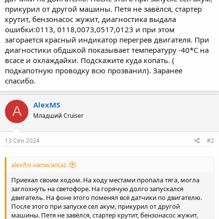
прикурил от другой машины. Петя не завёлся, стартер
крутит, бензонасос жужит, диагностика выдала
ошибки:0113, 0118,0073,0517,0123 и при этом
загорается красный индикатор перегрев двигателя. При
диагностики обдшкой показывает температуру -40*С на
всасе и охлаждайки. Подскажите куда копать. (
подкапотную проводку всю прозванил). Заранее
спасибо.
AlexMS
A
Младший Cruiser
13 Сен 2024
#2
alexfto написал(а):
Приехал своим ходом. На ходу местами пропала тяга, могла
заглохнуть на светофоре. На горячую долго запускался
двигатель. На фоне этого поменял всё датчики по двигателю.
После этого при запуске сел акум, прикурил от другой
машины. Петя не завёлся, стартер крутит, бензонасос жужит,