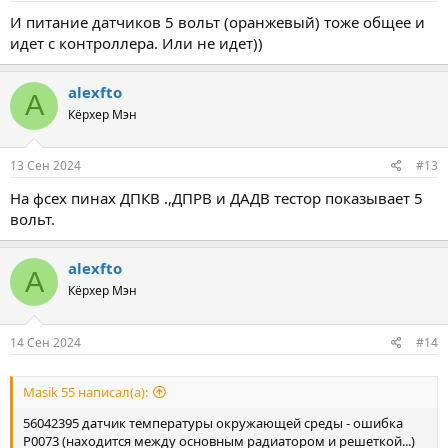
И питание датчиков 5 вольт (оранжевый) тоже общее и
идет с контроллера. Или не идет))
alexfto
A
Кёрхер Мэн
13 Сен 2024
#13
На фсех пинах ДПКВ .,ДПРВ и ДАДВ тестор показывает 5
вольт.
alexfto
A
Кёрхер Мэн
14 Сен 2024
#14
Masik 55 написал(а):
56042395 датчик температуры окружающей среды - ошибка
Р0073 (находится между основным радиатором и решеткой...)