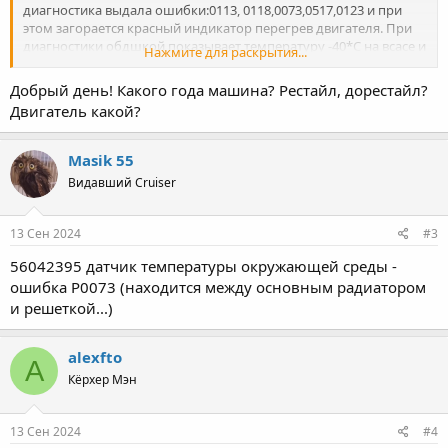
диагностика выдала ошибки:0113, 0118,0073,0517,0123 и при
этом загорается красный индикатор перегрев двигателя. При
диагностики обдшкой показывает температуру -40*С на всасе и
Нажмите для раскрытия...
охлаждайки. Подскажите куда копать. ( подкапотную проводку
всю прозванил). Заранее спасибо.
Добрый день! Какого года машина? Рестайл, дорестайл?
Двигатель какой?
Masik 55
Видавший Cruiser
13 Сен 2024
#3
56042395 датчик температуры окружающей среды -
ошибка Р0073 (находится между основным радиатором
и решеткой...)
alexfto
A
Кёрхер Мэн
13 Сен 2024
#4