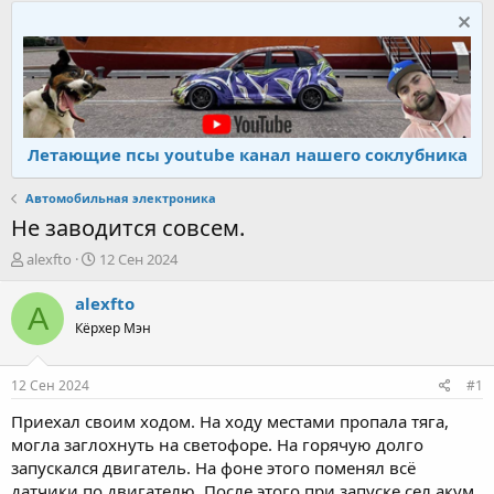
Летающие псы youtube канал нашего соклубника
Автомобильная электроника
Не заводится совсем.
А
Д
alexfto
12 Сен 2024
в
а
т
т
alexfto
A
о
а
Кёрхер Мэн
р
н
т
а
е
ч
12 Сен 2024
#1
м
а
ы
л
Приехал своим ходом. На ходу местами пропала тяга,
а
могла заглохнуть на светофоре. На горячую долго
запускался двигатель. На фоне этого поменял всё
датчики по двигателю. После этого при запуске сел акум,