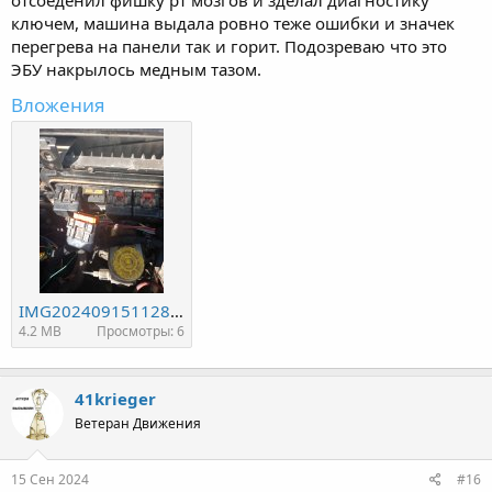
отсоеденил фишку рт мозгов и зделал диагностику
ключем, машина выдала ровно теже ошибки и значек
перегрева на панели так и горит. Подозреваю что это
ЭБУ накрылось медным тазом.
Вложения
IMG20240915112803_01.jpg
4.2 MB
Просмотры: 6
41krieger
Ветеран Движения
15 Сен 2024
#16