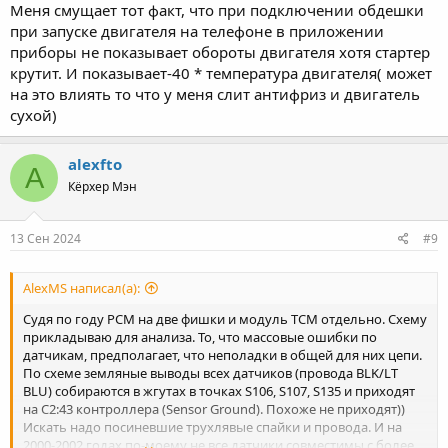
Меня смущает тот факт, что при подключении обдешки
при запуске двигателя на телефоне в приложении
приборы не показывает обороты двигателя хотя стартер
крутит. И показывает-40 * температура двигателя( может
на это влиять то что у меня слит антифриз и двигатель
сухой)
alexfto
A
Кёрхер Мэн
13 Сен 2024
#9
AlexMS написал(а):
Судя по году PCM на две фишки и модуль TCM отдельно. Схему
прикладываю для анализа. То, что массовые ошибки по
датчикам, предполагает, что неполадки в общей для них цепи.
По схеме земляные выводы всех датчиков (провода BLK/LT
BLU) собираются в жгутах в точках S106, S107, S135 и приходят
на С2:43 контроллера (Sensor Ground). Похоже не приходят))
Искать надо посиневшие трухлявые спайки и провода. И на
2000-2002 годах по-моему не все датчики совместимы с более