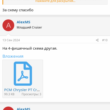
Нажмите для раскрытия...
поздними годами выпуска.
За схему спасибо
AlexMS
A
Младший Cruiser
13 Сен 2024
#10
На 4-фишечный схема другая.
Вложения
PCM Chrysler PT Cruiser Touring 2005.pdf
99.3 KB
Просмотры: 3
AlexMS