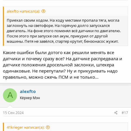
alexfto написал(а):
Приехал своим ходом. На ходу местами пропала тяга, могла
заглохнуть на светофоре. На горячую долго запускался
двигатель. На фоне этого поменял всё датчики по двигателю.
После этого при запуске сел акум, прикурил от другой
машины. Петя не завёлся, стартер крутит, бензонасос жужит.
Какие ошибки были дотого как решили менять все
датчики и почему сразу все? На датчике распредвала и
датчике положения дросельной заслонки, штекера
одинаковые. Не перепутали? Ну и прикуривать надо
правельно, можно сжечь ПСМ и не только...
alexfto
A
Кёрхер Мэн
15 Сен 2024
#17
41krieger написал(а):