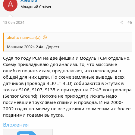
AlexMS
A
Младший Cruiser
13 Сен 2024
#6
alexfto написал(а):
Машина 2002г. 2.4л . Дорест
Судя по году PCM на две фишки и модуль TCM отдельно.
Схему прикладываю для анализа. То, что массовые
ошибки по датчикам, предполагает, что неполадки в
общей для них цепи. По схеме земляные выводы всех
датчиков (провода BLK/LT BLU) собираются в жгутах в
точках S106, S107, S135 и приходят на С2:43 контроллера
(Sensor Ground). Похоже не приходят)) Искать надо
посиневшие трухлявые спайки и провода. И на 2000-
2002 годах по-моему не все датчики совместимы с более
поздними годами выпуска.
Вложения