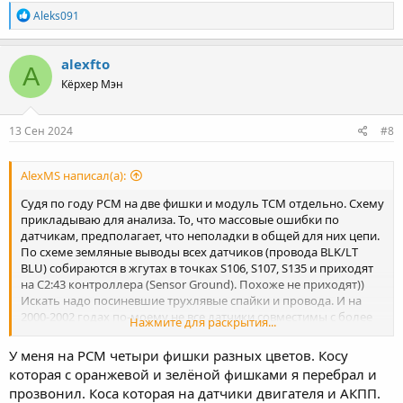
Р
Aleks091
е
а
к
alexfto
A
ц
Кёрхер Мэн
и
и
:
13 Сен 2024
#8
AlexMS написал(а):
Судя по году PCM на две фишки и модуль TCM отдельно. Схему
прикладываю для анализа. То, что массовые ошибки по
датчикам, предполагает, что неполадки в общей для них цепи.
По схеме земляные выводы всех датчиков (провода BLK/LT
BLU) собираются в жгутах в точках S106, S107, S135 и приходят
на С2:43 контроллера (Sensor Ground). Похоже не приходят))
Искать надо посиневшие трухлявые спайки и провода. И на
2000-2002 годах по-моему не все датчики совместимы с более
Нажмите для раскрытия...
поздними годами выпуска.
У меня на РСМ четыри фишки разных цветов. Косу
которая с оранжевой и зелёной фишками я перебрал и
прозвонил. Коса которая на датчики двигателя и АКПП.