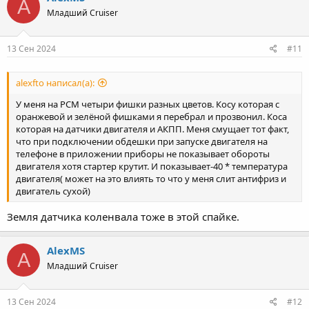
A
Младший Cruiser
13 Сен 2024
#11
alexfto написал(а):
У меня на РСМ четыри фишки разных цветов. Косу которая с
оранжевой и зелёной фишками я перебрал и прозвонил. Коса
которая на датчики двигателя и АКПП. Меня смущает тот факт,
что при подключении обдешки при запуске двигателя на
телефоне в приложении приборы не показывает обороты
двигателя хотя стартер крутит. И показывает-40 * температура
двигателя( может на это влиять то что у меня слит антифриз и
двигатель сухой)
Земля датчика коленвала тоже в этой спайке.
AlexMS
A
Младший Cruiser
13 Сен 2024
#12