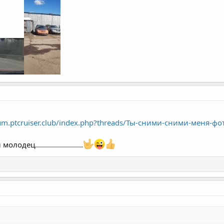
rum.ptcruiser.club/index.php?threads/Ты-сними-сними-меня-ф
дец........................