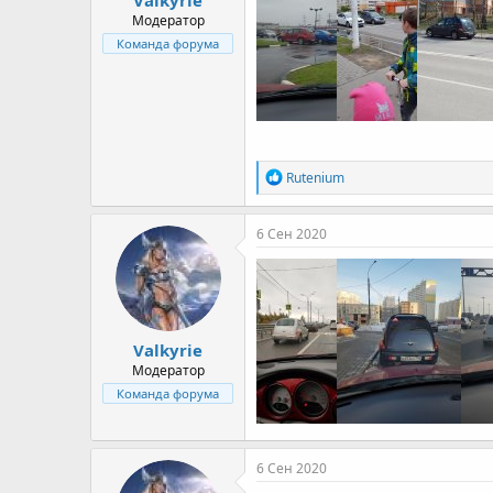
а
Модератор
Команда форума
Р
Rutenium
е
а
к
6 Сен 2020
ц
и
и
:
Valkyrie
Модератор
Команда форума
6 Сен 2020