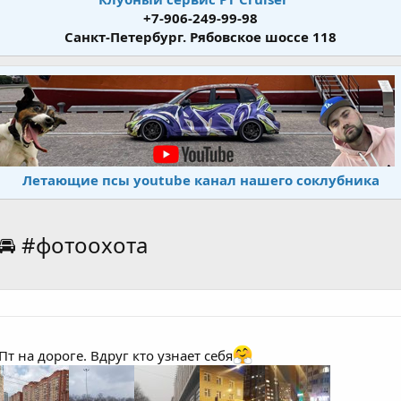
+7-906-249-99-98
Санкт-Петербург. Рябовское шоссе 118
Летающие псы youtube канал нашего соклубника
и🚘 #фотоохота
т на дороге. Вдруг кто узнает себя