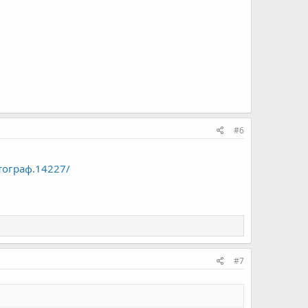
#6
отограф.14227/
#7