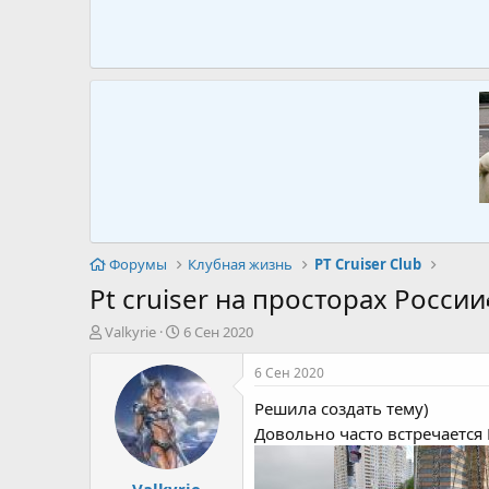
Форумы
Клубная жизнь
PT Cruiser Club
Pt cruiser на просторах Росси
А
Д
Valkyrie
6 Сен 2020
в
а
т
т
6 Сен 2020
о
а
Решила создать тему)
р
н
т
а
Довольно часто встречается П
е
ч
м
а
Valkyrie
ы
л