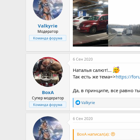
Valkyrie
Модератор
Команда форума
6 Сен 2020
Наталья салют!...
Так есть же тема=>
https://fo
Да, в принципе, все равно ты моло
ВохА
Супер модератор
Р
Valkyrie
Команда форума
е
а
к
6 Сен 2020
ц
и
и
ВохА написал(а):
: