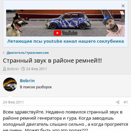
Летающие псы youtube канал нашего соклубника
Двигатель/трансмиссия
Странный звук в районе ремней!!!
А
Д
Bobrin
24 Фев 2011
в
а
т
т
Bobrin
о
а
В поиске разборок
р
н
т
а
е
ч
24 Фев 2011
#1
м
а
ы
л
Всем здравствуйте. Недавно появился странный звук в
а
районе ремней генератора и гура. Когда заводишь
холодный двигатель слышно сильно , а когда прогреется
не очень. Может быть что это ролик???