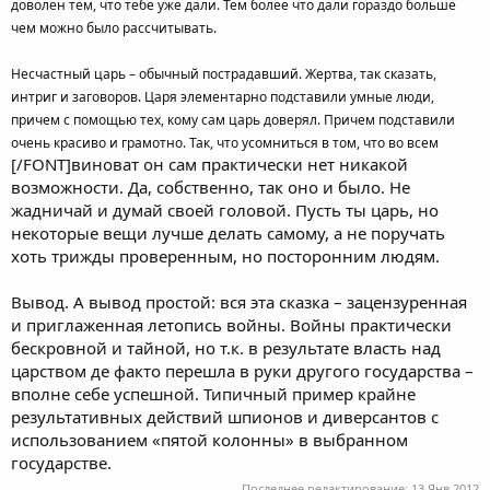
доволен тем, что тебе уже дали. Тем более что дали гораздо больше
чем можно было рассчитывать.
Несчастный царь – обычный пострадавший. Жертва, так сказать,
интриг и заговоров. Царя элементарно подставили умные люди,
причем с помощью тех, кому сам царь доверял. Причем подставили
очень красиво и грамотно. Так, что усомниться в том, что во всем
[/FONT]виноват он сам практически нет никакой
возможности. Да, собственно, так оно и было. Не
жадничай и думай своей головой. Пусть ты царь, но
некоторые вещи лучше делать самому, а не поручать
хоть трижды проверенным, но посторонним людям.
Вывод. А вывод простой: вся эта сказка – зацензуренная
и приглаженная летопись войны. Войны практически
бескровной и тайной, но т.к. в результате власть над
царством де факто перешла в руки другого государства –
вполне себе успешной. Типичный пример крайне
результативных действий шпионов и диверсантов с
использованием «пятой колонны» в выбранном
государстве.
Последнее редактирование:
13 Янв 2012