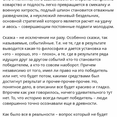
коварство и подлость легко превращается в смекалку и
военную хитрость, подлый шпион становится отважным
разведчиком, а неуклюжий ленивый бездельник,
основной стратегией которого является расчет на удачу
и авось – совершающим постоянные подвиги молодцом.
Сказка – не исключение ни разу. Особенно сказки, так
называемые, событийные. Т.е. не те, где в результате
выводится какая-то философия и дается установка на
«это – хорошо, это – плохо», а те, где в результате ряда
идущих друг за другом событий кто-то становится
победителем, а кто-то совсем наоборот. Причем
независимо от того, имел ли право на это победитель
или нет, что будет потом, какими средствами был
достигнут результат и прочее-прочее-прочее. Но,
понятное дело, в описании все будет красиво и гладко.
Впрочем как уже говорилось, ничего удивительного тут
нет. То, что историю всегда пишет победитель – люди
совершенно точно осознавали еще в древности.
Как было все в реальности – вопрос который не будет