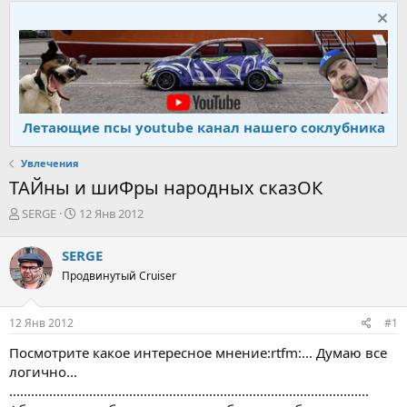
Летающие псы youtube канал нашего соклубника
Увлечения
ТАЙны и шиФры народных сказОК
А
Д
SERGE
12 Янв 2012
в
а
т
т
SERGE
о
а
Продвинутый Cruiser
р
н
т
а
е
ч
12 Янв 2012
#1
м
а
ы
л
Посмотрите какое интересное мнение:rtfm:... Думаю все
а
логично...
...................................................................................................