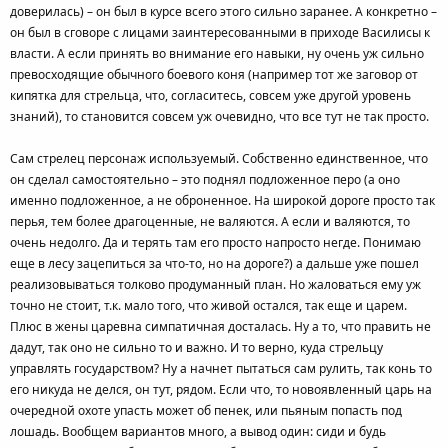
доверилась) – он был в курсе всего этого сильно заранее. А конкретно –
он был в сговоре с лицами заинтересованными в приходе Василисы к
власти. А если принять во внимание его навыки, ну очень уж сильно
превосходящие обычного боевого коня (например тот же заговор от
кипятка для стрельца, что, согласитесь, совсем уже другой уровень
знаний), то становится совсем уж очевидно, что все тут не так просто.
Сам стрелец персонаж используемый. Собственно единственное, что
он сделал самостоятельно – это поднял подложенное перо (а оно
именно подложенное, а не оброненное. На широкой дороге просто так
перья, тем более драгоценные, не валяются. А если и валяются, то
очень недолго. Да и терять там его просто напросто негде. Понимаю
еще в лесу зацепиться за что-то, но на дороге?) а дальше уже пошел
реализовываться толково продуманный план. Но жаловаться ему уж
точно не стоит, т.к. мало того, что живой остался, так еще и царем.
Плюс в жены царевна симпатичная досталась. Ну а то, что править не
дадут, так оно не сильно то и важно. И то верно, куда стрельцу
управлять государством? Ну а начнет пытаться сам рулить, так конь то
его никуда не делся, он тут, рядом. Если что, то новоявленный царь на
очередной охоте упасть может об пенек, или пьяным попасть под
лошадь. Вообщем вариантов много, а вывод один: сиди и будь