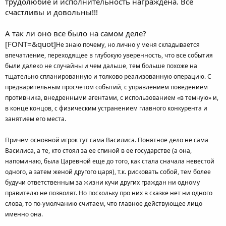
трудолюбие и исполнительность награждена. Все
счастливы и довольны!!!
А так ли оно все было на самом деле?
[FONT=&quot]
Не знаю почему, но лично у меня складывается
впечатление, переходящее в глубокую уверенность, что все события
были далеко не случайны и чем дальше, тем больше похоже на
тщательно спланированную и толково реализованную операцию. С
предварительным просчетом событий, с управлением поведением
противника, внедренными агентами, с использованием «в темную» и,
в конце концов, с физическим устранением главного конкурента и
занятием его места.
Причем основной игрок тут сама Василиса. Понятное дело не сама
Василиса, а те, кто стоял за ее спиной в ее государстве (а она,
напоминаю, была Царевной еще до того, как стала сначала невестой
одного, а затем женой другого царя), т.к. рисковать собой, тем более
будучи ответственным за жизни кучи других граждан ни одному
правителю не позволят. Но поскольку про них в сказке нет ни одного
слова, то по-умолчанию считаем, что главное действующее лицо
именно она.