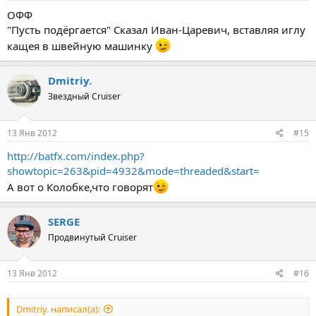
ОФФ
"Пусть подёргается" Сказал Иван-Царевич, вставляя иглу
кащея в швейную машинку
Dmitriy.
Звездный Cruiser
13 Янв 2012
#15
http://batfx.com/index.php?
showtopic=263&pid=4932&mode=threaded&start=
А вот о Колобке,что говорят
SERGE
Продвинутый Cruiser
13 Янв 2012
#16
Dmitriy. написал(а):