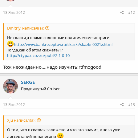
13 Янв 2012
#12
Dmitriy. написал(а):
Не сказки,а прямо сплошные политические интриги
http://www.bankreceptov.ru/skazki/skazki-0021.shtml
Тогда,как об этом скажете???
http://ctypa.ucoz.ru/publ/2-1-0-10
Тож неожиданно....надо изучить:rtfm::good:
SERGE
Продвинутый Cruiser
13 Янв 2012
#13
Xju написал(а):
О том, что в сказках заложено и что это значит, много уже
диссертаций понаписано