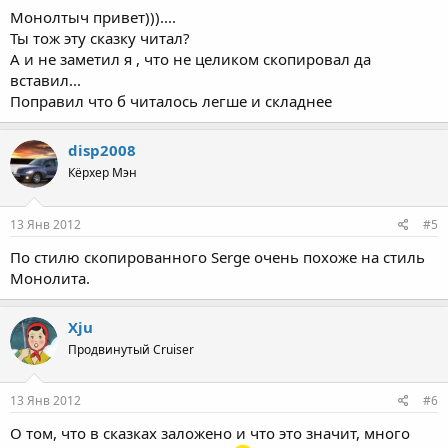
Монолтыч привет)))....
Ты тож эту сказку читал?
А и не заметил я , что не целиком скопировал да
вставил...
Поправил что б читалось легше и складнее
disp2008
Кёрхер Мэн
13 Янв 2012
#5
По стилю скопированного Serge очень похоже на стиль
Монолита.
Xju
Продвинутый Cruiser
13 Янв 2012
#6
О том, что в сказках заложено и что это значит, много