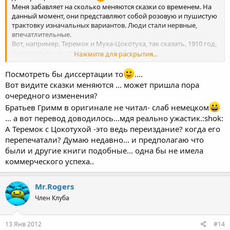
Меня забавляет на сколько меняются сказки со временем. На
данный момент, они представляют собой розовую и пушистую
трактовку изначальных вариантов. Люди стали нервные,
впечатлительные.
Вот, например, Теремок и Муха-Цокотуха, так сказать, 1910 год,
фантастические иллюстрации Нарбута.
Нажмите для раскрытия...
Это же просто ужастики! А Братьев Гримм в оригинале читать -
не уснешь!
Посмотреть бы диссертации то
....
Вот видите сказки меняются ... может пришла пора
очередного изменения?
Братьев Гримм в оригинале не читал- слаб немецком
... а вот перевод доводилось...мдя реально ужастик.:shok:
А Теремок с Цокотухой -это ведь переиздание? когда его
перепечатали? Думаю недавно... и предполагаю что
были и другие книги подобные... одна бы не имела
коммерческого успеха..
Mr.Rogers
Член Клуба
13 Янв 2012
#14