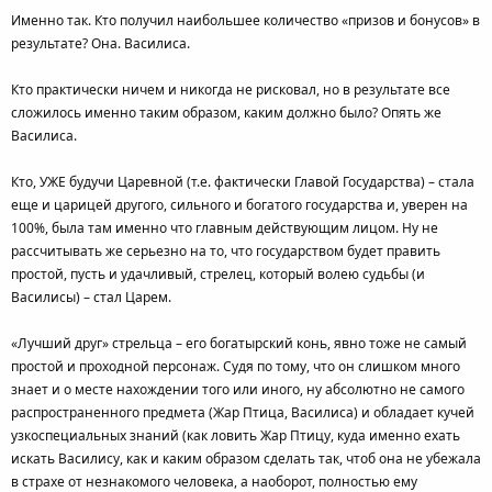
Именно так. Кто получил наибольшее количество «призов и бонусов» в
результате? Она. Василиса.
Кто практически ничем и никогда не рисковал, но в результате все
сложилось именно таким образом, каким должно было? Опять же
Василиса.
Кто, УЖЕ будучи Царевной (т.е. фактически Главой Государства) – стала
еще и царицей другого, сильного и богатого государства и, уверен на
100%, была там именно что главным действующим лицом. Ну не
рассчитывать же серьезно на то, что государством будет править
простой, пусть и удачливый, стрелец, который волею судьбы (и
Василисы) – стал Царем.
«Лучший друг» стрельца – его богатырский конь, явно тоже не самый
простой и проходной персонаж. Судя по тому, что он слишком много
знает и о месте нахождении того или иного, ну абсолютно не самого
распространенного предмета (Жар Птица, Василиса) и обладает кучей
узкоспециальных знаний (как ловить Жар Птицу, куда именно ехать
искать Василису, как и каким образом сделать так, чтоб она не убежала
в страхе от незнакомого человека, а наоборот, полностью ему