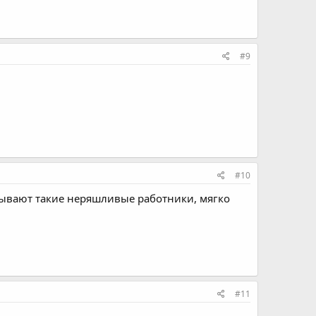
#9
#10
бывают такие неряшливые работники, мягко
#11