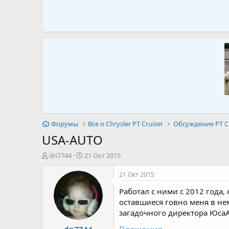
Форумы
Все о Chrysler PT Cruiser
Обсуждение PT Cr
USA-AUTO
А
Д
dn7744
21 Окт 2015
в
а
т
т
21 Окт 2015
о
а
Работал с ними с 2012 года,
р
н
т
а
оставшиеся говно меня в не
е
ч
загадочного директора ЮсаА
м
а
dn7744
ы
л