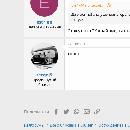
E
dn7744 написал(а):
Да именно! а клуши манагеры о
отпуск..
estrige
Ветеран Движения
Скажут что ТК крайние, как 
22 Окт 2015
точно
sergej9
Продвинутый
Cruiser
Facebook
Twitter
WhatsApp
Электронная почт
Ссылка
Поделиться:
Форумы
Все о Chrysler PT Cruiser
Обсуждение PT Cr