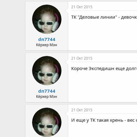
21 Окт 2015
ТК "Деловые линии" - девочк
dn7744
Кёрхер Мэн
21 Окт 2015
Короче Экспедишн еще долго
dn7744
Кёрхер Мэн
21 Окт 2015
И еще у ТК такая хрень - вес