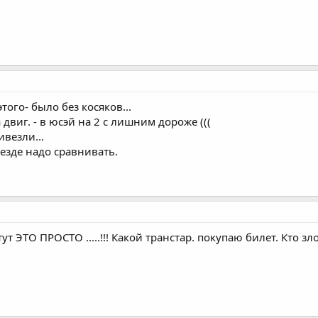
того- было без косяков...
двиг. - в юсэй на 2 с лишним дороже (((
ивезли...
езде надо сравнивать.
тут ЭТО ПРОСТО .....!!! Какой транстар. покупаю билет. Кто 