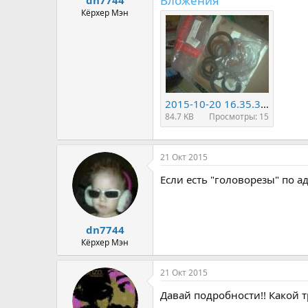
Вложения
а
Кёрхер Мэн
2015-10-20 16.35.39.jpg
84.7 KB
Просмотры: 15
21 Окт 2015
Если есть "головорезы" по 
dn7744
Кёрхер Мэн
21 Окт 2015
Давай подробности!! Какой 