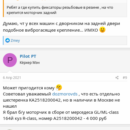
Ребят а где купить фиксаторы резьбовые в резине , на что
крепится моторчик задний
Думаю, чт у всех машин с дворником на задней двери
подобное виброгасящее крепление... ИМХО
Р
Zmey
е
а
к
Pilot PT
P
ц
Кёрхер Мэн
и
и
:
6 Апр 2021
#9
Может пригодится кому
Советовал уважаемый
dozmorovds
, что есть отдельно
шестеренка KA2518200042, но в наличии в Москве не
нашел
Я брал б/у моторчик в сборе от мерседеса GL/ML-class
164й куз R-class, номер A2518200042 - 4 000 руб