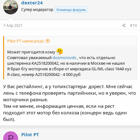
dexter24
Супер модератор
Команда форума
7 Апр 2021
#10
Pilot PT написал(а):
Может пригодится кому
Советовал уважаемый
dozmorovds
, что есть отдельно
шестеренка KA2518200042, но в наличии в Москве не нашел
Я брал б/у моторчик в сборе от мерседеса GL/ML-class 164й куз
R-class, номер A2518200042 - 4 000 руб
У Вас рестайлинг, а у топикстартера- дорест. Мне сейчас
лень с телефона проверять партийники, но я уверен, что
моторчики разные.
Тем не менее, информация ценная, если на рест
подходит этот мотор без колхоза (концерн ведь один
был).
Pilot PT
P