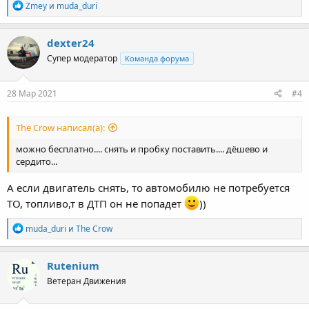
Р
Zmey
и
muda_duri
е
а
к
dexter24
ц
Супер модератор
Команда форума
и
и
:
28 Мар 2021
#4
The Crow написал(а):
можно бесплатно.... снять и пробку поставить.... дёшево и
сердито...
А если двигатель снять, то автомобилю не потребуется
ТО, топливо,т в ДТП он не попадет
))
Р
muda_duri
и
The Crow
е
а
к
Rutenium
ц
Ветеран Движения
и
и
: