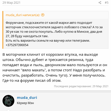
29 Мар 2021
#5
muda_duri написал(а):
Форумчане, подскажите от какой марки авто подходит
моторчик стеклоочистителя заднего лобового стекла? А то за
30 уе как то не охота покупать. Либо куплю в Минске, два дня
27, 28 буду находиться там.
Есть есть варианты скиньте на ваучер или телеграмм.
+375297390054
В моторчике клинит от коррозии втулка, на выходе
штока. Обычно дубеет и трескается резинка, туда
попадает вода и пыль, дворником мало пользуются и он
начинает "вяло махать", а потом стоп! Надо разобрать и
очистить, разработать. Очень туго). У меня получилось.
Где-то на форуме писал об этом.
Последнее редактирование:
29 Мар 2021
muda_duri
Кёрхер Мэн