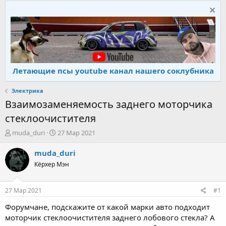
Летающие псы youtube канал нашего соклубника
Электрика
Взаимозаменяемость заднего моторчика
стеклоочистителя
А
Д
muda_duri
27 Мар 2021
в
а
т
т
muda_duri
о
а
Кёрхер Мэн
р
н
т
а
е
ч
27 Мар 2021
#1
м
а
ы
л
Форумчане, подскажите от какой марки авто подходит
а
моторчик стеклоочистителя заднего лобового стекла? А