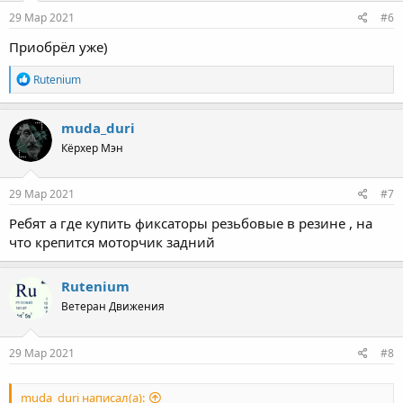
29 Мар 2021
#6
Приобрёл уже)
Р
Rutenium
е
а
к
muda_duri
ц
Кёрхер Мэн
и
и
:
29 Мар 2021
#7
Ребят а где купить фиксаторы резьбовые в резине , на
что крепится моторчик задний
Rutenium
Ветеран Движения
29 Мар 2021
#8
muda_duri написал(а):