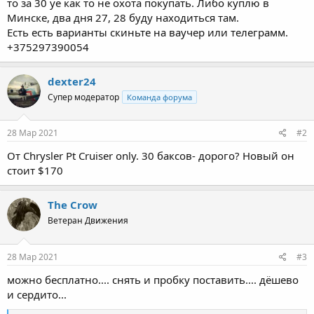
то за 30 уе как то не охота покупать. Либо куплю в
Минске, два дня 27, 28 буду находиться там.
Есть есть варианты скиньте на ваучер или телеграмм.
+375297390054
dexter24
Супер модератор
Команда форума
28 Мар 2021
#2
От Chrysler Pt Cruiser only. 30 баксов- дорого? Новый он
стоит $170
The Crow
Ветеран Движения
28 Мар 2021
#3
можно бесплатно.... снять и пробку поставить.... дёшево
и сердито...