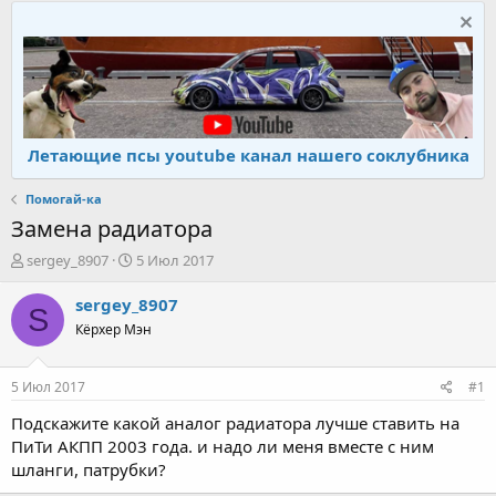
Летающие псы youtube канал нашего соклубника
Помогай-ка
Замена радиатора
А
Д
sergey_8907
5 Июл 2017
в
а
т
т
sergey_8907
S
о
а
Кёрхер Мэн
р
н
т
а
е
ч
5 Июл 2017
#1
м
а
ы
л
Подскажите какой аналог радиатора лучше ставить на
а
ПиТи АКПП 2003 года. и надо ли меня вместе с ним
шланги, патрубки?