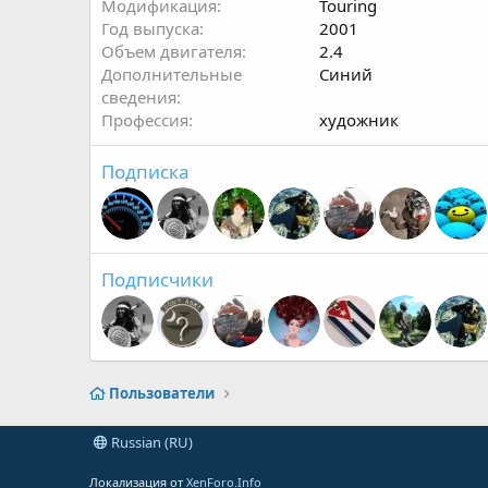
Модификация
Touring
Год выпуска
2001
Объем двигателя
2.4
Дополнительные
Синий
сведения
Профессия
художник
Подписка
Подписчики
Пользователи
Russian (RU)
Локализация от
XenForo.Info