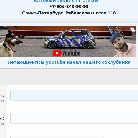
+7-906-249-99-98
Санкт-Петербург. Рябовское шоссе 118
Летающие псы youtube канал нашего соклубника
я
но
ты
но