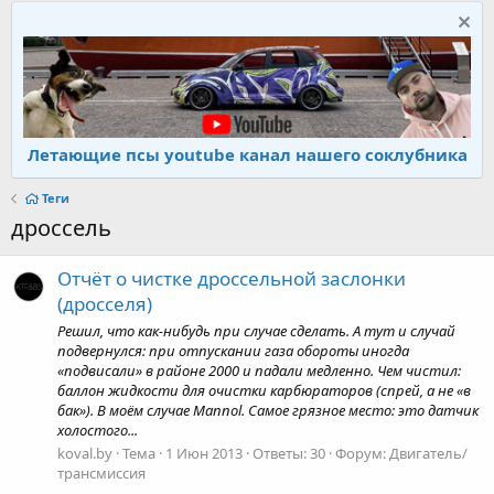
Летающие псы youtube канал нашего соклубника
Теги
дроссель
Отчёт о чистке дроссельной заслонки
(дросселя)
Решил, что как-нибудь при случае сделать. А тут и случай
подвернулся: при отпускании газа обороты иногда
«подвисали» в районе 2000 и падали медленно. Чем чистил:
баллон жидкости для очистки карбюраторов (спрей, а не «в
бак»). В моём случае Mannol. Самое грязное место: это датчик
холостого...
koval.by
Тема
1 Июн 2013
Ответы: 30
Форум:
Двигатель/
трансмиссия