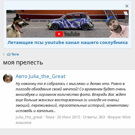
Летающие псы youtube канал нашего соклубника
Теги
моя прелесть
Авто Julia_the_Great
Ну наконец-то я собралась с мыслями и делаю это. Ровно в
полгода обладания своей мечтой! Со временем будет очень
многабукв и огромное количество фото. Впереди Вас ждет
еще больше женских восторженных (и иногда не очень)
эмоций, переживаний, трогательных историй, моментами
исповедь и капелька...
Julia_the_great
Тема
20 Июл 2015
Ответы: 363
Форум:
Моя
машина