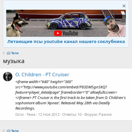
Летающие псы youtube канал нашего соклубника
Теги
музыка
O. Children - PT Cruiser
<iframe width="640" height="360"
src="http://www.youtube.com/embed/P83DMSgnSKQ?
feature=player_detailpage" frameborder="0" allowfullscreen>
</iframe> PT Cruiser is the first track to be taken from O. Children's
sophomore album 'Apnea'. Released May 28th via Deadly
Recordings.
Grox
Тема
12 Ноя 2012
Ответы: 10
Форум:
Разное
Теги