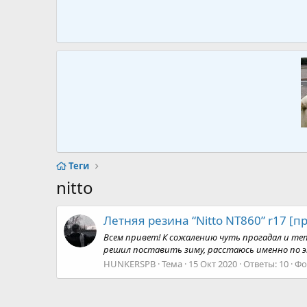
Теги
nitto
Летняя резина “Nitto NT860” r17 [п
Всем привет! К сожалению чуть прогадал и тепе
решил поставить зиму, расстаюсь именно по этой
HUNKERSPB
Тема
15 Окт 2020
Ответы: 10
Фо