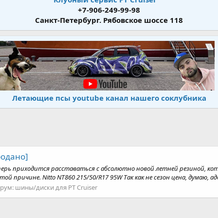
+7-906-249-99-98
Санкт-Петербург. Рябовское шоссе 118
Летающие псы youtube канал нашего соклубника
родано]
рь приходится расставаться с абсолютно новой летней резиной, которая
 причине. Nitto NT860 215/50/R17 95W Так как не сезон цена, думаю, аде
рум:
шины/диски для PT Cruiser