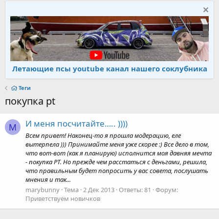
Летающие псы youtube канал нашего соклубника
Теги
покупка pt
И меня посчитайте….. ))))
M
Всем привет! Наконец-то я прошла модерацию, еле
вытерпела ))) Принимайте меня уже скорее :) Все дело в том,
что вот-вот (как я планирую) исполнится моя давняя мечта
- покупка PT. Но прежде чем расстаться с деньгами, решила,
что правильным будет попросить у вас совета, послушать
мнения и так...
marybunny
Тема
2 Дек 2013
Ответы: 81
Форум:
Приветствуем новичков