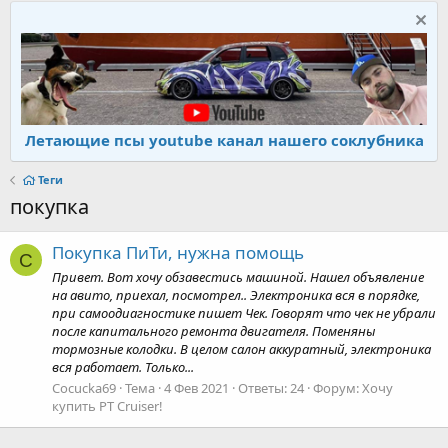
Летающие псы youtube канал нашего соклубника
Теги
покупка
Покупка ПиТи, нужна помощь
C
Привет. Вот хочу обзавестись машиной. Нашел объявление
на авито, приехал, посмотрел.. Электроника вся в порядке,
при самоодиагностике пишет Чек. Говорят что чек не убрали
после капитального ремонта двигателя. Поменяны
тормозные колодки. В целом салон аккуратный, электроника
вся работает. Только...
Cocucka69
Тема
4 Фев 2021
Ответы: 24
Форум:
Хочу
купить PT Cruiser!