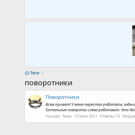
Теги
поворотники
Поворотники
Всем привет! У меня перестал работать задний
Остальные повороты слева работают. Что дела
mysuka
Тема
13 Июл 2011
Ответы: 15
Форум