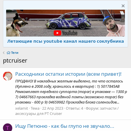
Летающие псы youtube канал нашего соклубника
Теги
ptcruiser
Расходники остатки истории (всем привет)!
ПРОДАНО! В накладных желтым выделено, то что осталось
(Куплено в 2008 году, хранилось в квартире) : 1) 5017845AB
Ремкомплект переднего суппорта (mopar) в упаковке — 1300 р
7) 04667663 прокладка водяной помпы (возможно mopar) без
упаковки - 600 р 9) 04659982 Прокладка блока соленоидов...
xelamit
Тема
22 Апр 2023
Ответы: 4
Форум:
запчасти /
аксессуары для PT Cruiser
Ищу Петюню - как бы глупо не звучало...
T