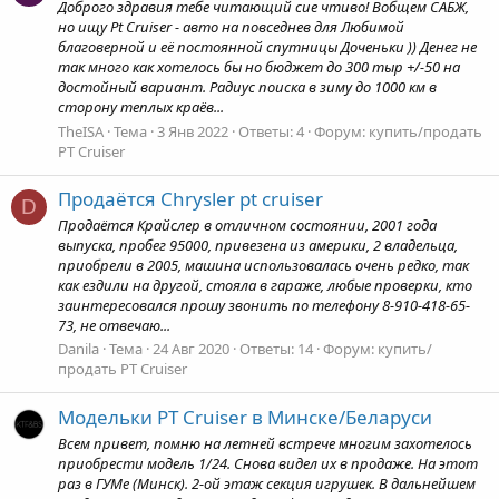
Доброго здравия тебе читающий сие чтиво! Вобщем САБЖ,
но ищу Pt Cruiser - авто на повседнев для Любимой
благоверной и её постоянной спутницы Доченьки )) Денег не
так много как хотелось бы но бюджет до 300 тыр +/-50 на
достойный вариант. Радиус поиска в зиму до 1000 км в
сторону теплых краёв...
TheISA
Тема
3 Янв 2022
Ответы: 4
Форум:
купить/продать
PT Cruiser
Продаётся Chrysler pt cruiser
D
Продаётся Крайслер в отличном состоянии, 2001 года
выпуска, пробег 95000, привезена из америки, 2 владельца,
приобрели в 2005, машина использовалась очень редко, так
как ездили на другой, стояла в гараже, любые проверки, кто
заинтересовался прошу звонить по телефону 8-910-418-65-
73, не отвечаю...
Danila
Тема
24 Авг 2020
Ответы: 14
Форум:
купить/
продать PT Cruiser
Модельки PT Cruiser в Минске/Беларуси
Всем привет, помню на летней встрече многим захотелось
приобрести модель 1/24. Снова видел их в продаже. На этот
раз в ГУМе (Минск). 2-ой этаж секция игрушек. В дальнейшем