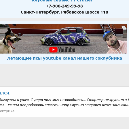
+7-906-249-99-98
Санкт-Петербург. Рябовское шоссе 118
Летающие псы youtube канал нашего соклубника
ался.
 Заглушил и ушел. С утра тык-мык незаводится... Стартер не крутит и 
л... Решил попробовать завести напрямую на стартер через замыкание 
ектрика