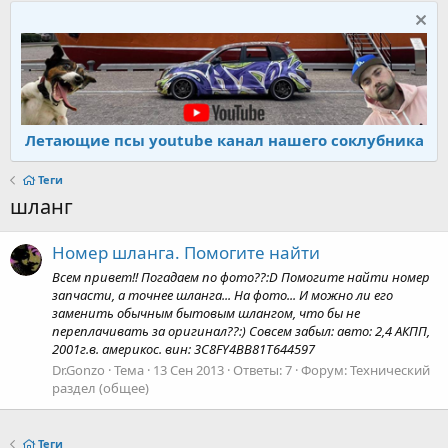
Летающие псы youtube канал нашего соклубника
Теги
шланг
Номер шланга. Помогите найти
Всем привет!! Погадаем по фото??:D Помогите найти номер
запчасти, а точнее шланга... На фото... И можно ли его
заменить обычным бытовым шлангом, что бы не
переплачивать за оригинал??:) Совсем забыл: авто: 2,4 АКПП,
2001г.в. америкос. вин: 3C8FY4BB81T644597
Dr.Gonzo
Тема
13 Сен 2013
Ответы: 7
Форум:
Технический
раздел (общее)
Теги