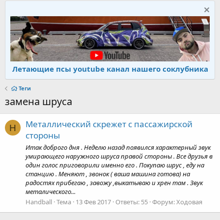
Летающие псы youtube канал нашего соклубника
Теги
замена шруса
Металлический скрежет с пассажирской
H
стороны
Итак доброго дня . Неделю назад появился характерный звук
умирающего наружного шруса правой стороны . Все друзья в
один голос приговорили именно его . Покупаю шрус , еду на
станцию . Меняют , звонок ( ваша машина готова) на
радостях прибегаю , завожу ,выкатываю и хрен там . Звук
металического...
Handball
Тема
13 Фев 2017
Ответы: 55
Форум:
Ходовая