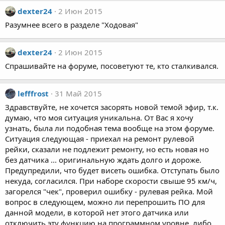
dexter24
2 Июн 2015
Разумнее всего в разделе "Ходовая"
dexter24
2 Июн 2015
Спрашивайте на форуме, посоветуют те, кто сталкивался.
lefffrost
31 Май 2015
Здравствуйте, не хочется засорять новой темой эфир, т.к.
думаю, что моя ситуация уникальна. От Вас я хочу
узнать, была ли подобная тема вообще на этом форуме.
Ситуация следующая - приехал на ремонт рулевой
рейки, сказали не подлежит ремонту, но есть новая но
без датчика ... оригинальную ждать долго и дороже.
Предупредили, что будет висеть ошибка. Отступать было
некуда, согласился. При наборе скорости свыше 95 км/ч,
загорелся "чек", проверил ошибку - рулевая рейка. Мой
вопрос в следующем, можно ли перепрошить ПО для
данной модели, в которой нет этого датчика или
отключить эту функцию на программном уровне, либо