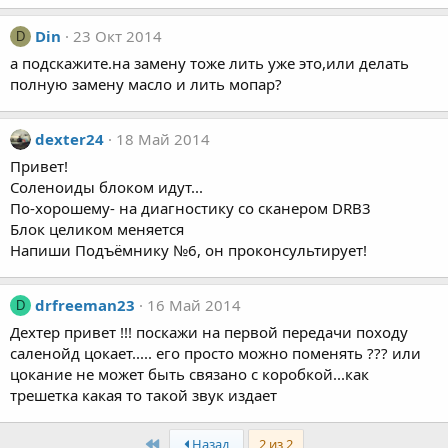
Din
23 Окт 2014
D
а подскажите.на замену тоже лить уже это,или делать
полную замену масло и лить мопар?
dexter24
18 Май 2014
Привет!
Соленоиды блоком идут...
По-хорошему- на диагностику со сканером DRB3
Блок целиком меняется
Напиши Подъёмнику №6, он проконсультирует!
drfreeman23
16 Май 2014
D
Дехтер привет !!! поскажи на первой передачи походу
саленойд цокает..... его просто можно поменять ??? или
цокание не может быть связано с коробкой...как
трешетка какая то такой звук издает
First
Назад
2 из 2