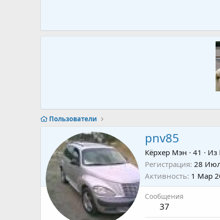
Пользователи
pnv85
Кёрхер Мэн
·
41
·
Из
Регистрация
28 Июл
Активность
1 Мар 2
Сообщения
37