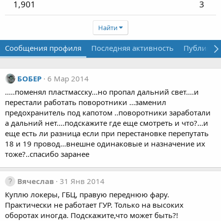
1,901
3
Найти
Сообщения профиля
Последняя активность
Публикац
БОБЕР
6 Мар 2014
.....поменял пластмасску...но пропал дальний свет....и
перестали работать поворотники ...заменил
предохранитель под капотом ..поворотники заработали
а дальний нет....подскажите где еще смотреть и что?...и
еще есть ли разница если при перестановке перепутать
18 и 19 провод...внешне одинаковые и назначение их
тоже?..спасибо заранее
Вячеслав
31 Янв 2014
Куплю локеры, ГБЦ, правую переднюю фару.
Практически не работает ГУР. Только на высоких
оборотах иногда. Подскажите,что может быть?!