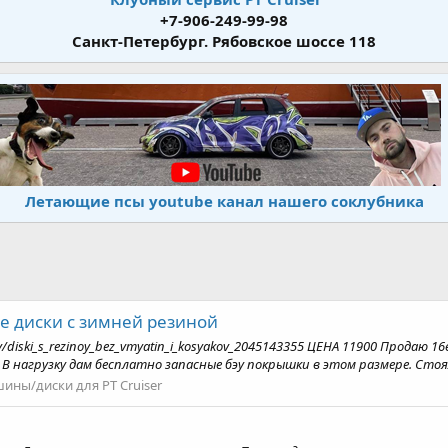
+7-906-249-99-98
Санкт-Петербург. Рябовское шоссе 118
Летающие псы youtube канал нашего соклубника
е диски с зимней резиной
ary/diski_s_rezinoy_bez_vmyatin_i_kosyakov_2045143355 ЦЕНА 11900 Продаю 
 В нагрузку дам бесплатно запасные бэу покрышки в этом размере. Стояли
ины/диски для PT Cruiser