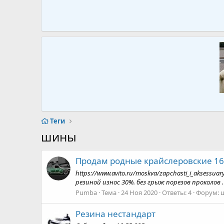
Теги
шины
Продам родные крайслеровские 16
https://www.avito.ru/moskva/zapchasti_i_aksessu
резиной износ 30%. без грыж порезов проколов .
Pumba
Тема
24 Ноя 2020
Ответы: 4
Форум:
ш
Резина нестандарт