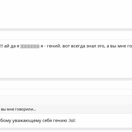
!!!!! ай да я ))))))))))))) я - гений. вот всегда знал это, а вы мн
 а вы мне говорили...
бому уважающему себя гению :lol: