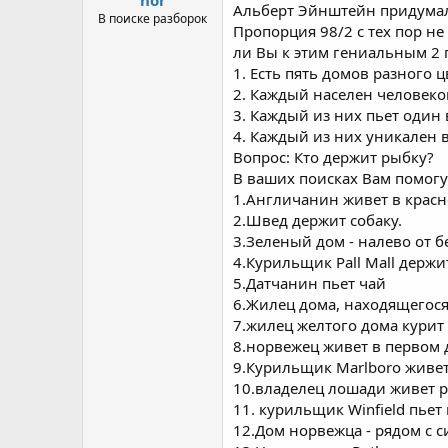
Альберт Эйнштейн придумал 
а
В поиске разборок
Пропорция 98/2 с тех пор н
ли Вы к этим гениальным 2
1. Есть пять домов разного 
2. Каждый населен человеко
3. Каждый из них пьет один
4. Каждый из них уникален в
Вопрос: Кто держит рыбку?
В ваших поисках Вам помог
1.Англичанин живет в красн
2.Швед держит собаку.
3.Зеленый дом - налево от б
4.Курильщик Pall Mall держи
5.Датчанин пьет чай
6.Жилец дома, находящегося
7.жилец желтого дома курит 
8.норвежец живет в первом 
9.Курильщик Marlboro живет
10.владелец лошади живет р
11. курильщик Winfield пьет
12.Дом норвежца - рядом с 