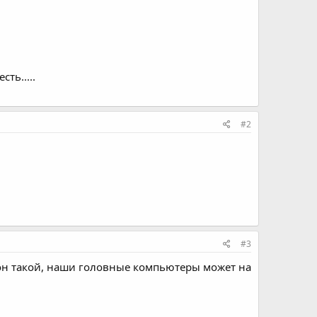
ть.....
#2
#3
 он такой, наши головные компьютеры может на