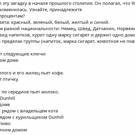
эту загадку в начале прошлого столетия. Он полагал, что 9
е изменилась. Узнайте, принадлежите
 процентам?
цвета: красный, зеленый, белый, желтый и синий.
м разной национальности: Немец, Швед, Датчанин, Норвеж
 вид напитков, курит одну марку сигарет и держит одно до
 пределах группы (напиток, марка сигарет, животное не пов
ут следующие ключи:
ом доме.
елого и его жилец пьет кофе.
т птичку.
 по середине пьет молоко.
Dunhill
доме
 рядом с владельцем кота
ядом с курильщиком Dunhill
 пиво
синим домом