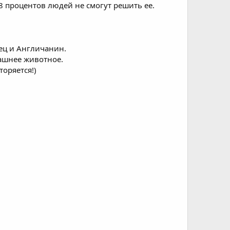
8 процентов людей не смогут решить ее.
ец и Англичанин.
машнее животное.
торяется!)