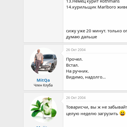
13.Немец курит Rothmans
14.курильщик Marlboro живет
сижу уже 20 минут. только оп
думаю дальше
26 Окт 2004
Прочел.
Встал.
На ручник.
Видимо, надолго...
MitQa
Член Клуба
26 Окт 2004
Товарисчи, вы ж не забывай
целую неделю загрузить