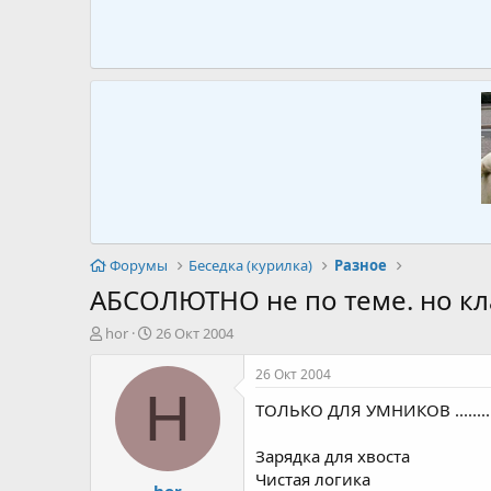
Форумы
Беседка (курилка)
Разное
АБСОЛЮТНО не по теме. но кл
А
Д
hor
26 Окт 2004
в
а
т
т
26 Окт 2004
о
а
H
ТОЛЬКО ДЛЯ УМНИКОВ .............
р
н
т
а
е
ч
Зарядка для хвоста
м
а
Чистая логика
hor
ы
л