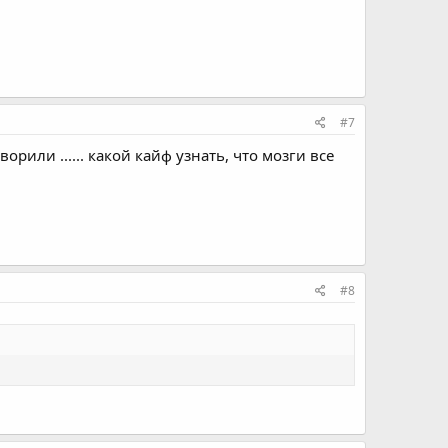
#7
е говорили ...... какой кайф узнать, что мозги все
#8