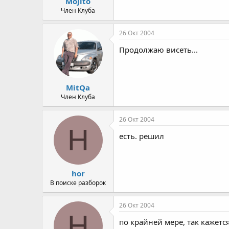
Mojito
Член Клуба
26 Окт 2004
Продолжаю висеть...
MitQa
Член Клуба
26 Окт 2004
H
есть. решил
hor
В поиске разборок
26 Окт 2004
H
по крайней мере, так кажет