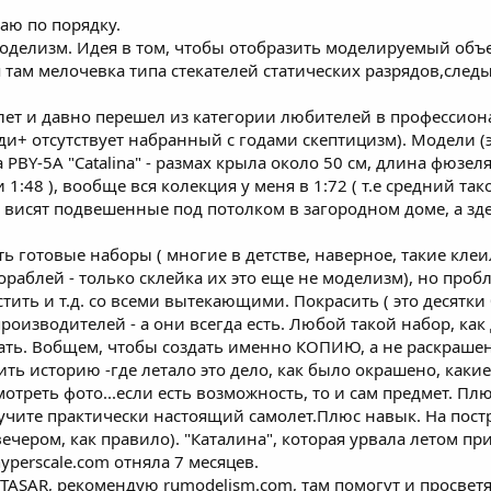
аю по порядку.
оделизм. Идея в том, чтобы отобразить моделируемый объе
я там мелочевка типа стекателей статических разрядов,сле
ет и давно перешел из категории любителей в профессионал
ди+ отсутствует набранный с годами скептицизм). Модели 
 PBY-5А "Catalina" - размах крыла около 50 см, длина фюзе
1:48 ), вообще вся колекция у меня в 1:72 ( т.е средний та
висят подвешенные под потолком в загородном доме, а здесь
ть готовые наборы ( многие в детстве, наверное, такие кле
ораблей - только склейка их это еще не моделизм), но пробл
стить и т.д. со всеми вытекающими. Покрасить ( это десятки
производителей - а они всегда есть. Любой такой набор, как
ать. Вобщем, чтобы создать именно КОПИЮ, а не раскраше
ить историю -где летало это дело, как было окрашено, какие
отреть фото...если есть возможность, то и сам предмет. Пл
олучите практически настоящий самолет.Плюс навык. На пос
вечером, как правило). "Каталина", которая урвала летом пр
yperscale.com отняла 7 месяцев.
ТАSAR, рекомендую rumodelism.com, там помогут и просветят,