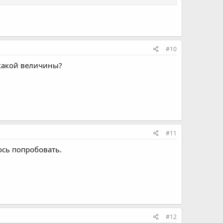
#10
 какой величины?
#11
елось попробовать.
#12