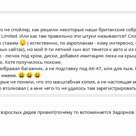
о не спойлер, как решили некоторые наши британские собр
 Limited. Или как там правильно эти штуки называются? Сло
со стажем
( естественно, по аэропланам - кому интересно
ых сайтах), но мой 9-ти летний сын вот тянется к авто и из
 - лючок под хром, диски, добавил имитацию люка на крыше
о. Хотя получилось похоже.
зображал багажник, а не подставку под АК-47, или для лыж
е имеем.
торые не поняли, что это масштабная копия, а не настоящая 
то втолковал ( а мне чего-то не удалось там зарегистрировать
 взрослых дядев провел!(почему то вспоминается Задорнов :lol: 