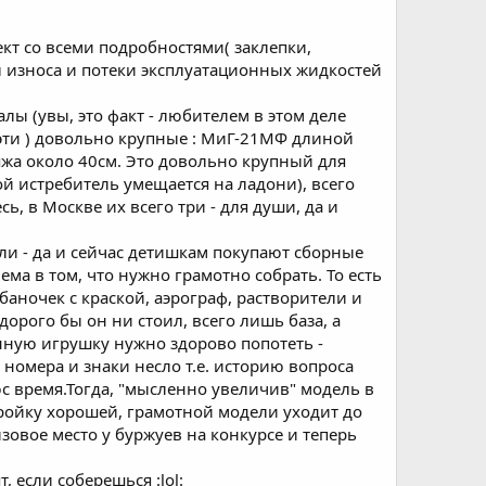
кт со всеми подробностями( заклепки,
ды износа и потеки эксплуатационных жидкостей
ы (увы, это факт - любителем в этом деле
(эти ) довольно крупные : МиГ-21МФ длиной
ляжа около 40см. Это довольно крупный для
кой истребитель умещается на ладони), всего
, в Москве их всего три - для души, да и
или - да и сейчас детишкам покупают сборные
ема в том, что нужно грамотно собрать. То есть
 баночек с краской, аэрограф, растворители и
 дорого бы он ни стоил, всего лишь база, а
нную игрушку нужно здорово попотеть -
 номера и знаки несло т.е. историю вопроса
юс время.Тогда, "мысленно увеличив" модель в
тройку хорошей, грамотной модели уходит до
изовое место у буржуев на конкурсе и теперь
 если соберешься :lol: