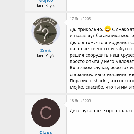
а
Член Клуба
17 Янв 2005
Да, прикольно.
Однако эт
и назад дуг багажника моего
Дело в том, что я моделист 
на отечественных и забугорн
Zmit
решил соорудить наш Крузер
Член Клуба
просто опыта у него маловат
Во всяком случае, ребенок и
старались, мы отношения н
Поразило :shock: , что неко
Mojito, спасибо, что ты им э
18 Янв 2005
C
Дите рукастое! :supz: столько
Claus