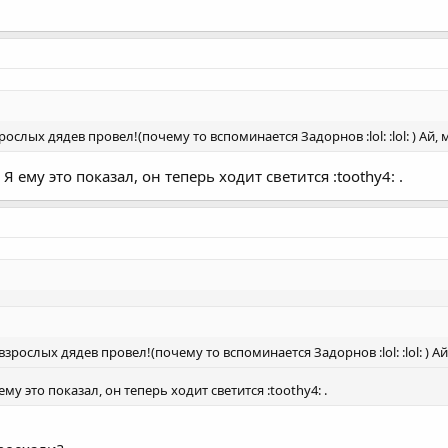
рослых дядев провел!(почему то вспоминается Задорнов :lol: :lol: ) Ай, м
Я ему это показал, он теперь ходит светится :toothy4: .
взрослых дядев провел!(почему то вспоминается Задорнов :lol: :lol: ) Ай,
ему это показал, он теперь ходит светится :toothy4: .