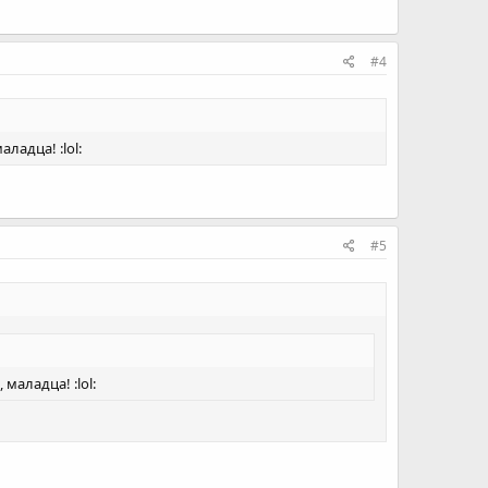
#4
аладца! :lol:
#5
 маладца! :lol: