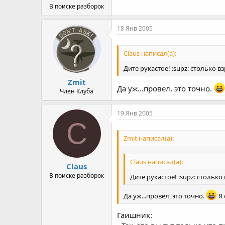
В поиске разборок
18 Янв 2005
Claus написал(а):
Дите рукастое! :supz: столько вз
Zmit
Да уж...провел, это точно.
Член Клуба
19 Янв 2005
C
Zmit написал(а):
Claus написал(а):
Claus
В поиске разборок
Дите рукастое! :supz: столько 
Да уж...провел, это точно.
Я 
Гаишник: