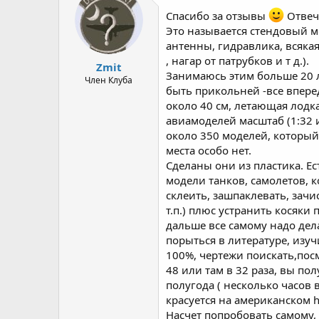
Спасибо за отзывы
Отвеч
Это называется стендовый м
антенны, гидравлика, всяка
, нагар от патрубков и т д.).
Zmit
Занимаюсь этим больше 20 л
Член Клуба
быть прикольней -все впере
около 40 см, летающая лодка
авиамоделей масштаб (1:32 и 
около 350 моделей, который 
места особо нет.
Сделаны они из пластика. Ес
модели танков, самолетов, к
склеить, зашпаклевать, зачи
т.п.) плюс устранить косяки 
дальше все самому надо дел
порыться в литературе, изуч
100%, чертежи поискать,посм
48 или там в 32 раза, вы п
полугода ( несколько часов 
красуется на американском h
Насчет попробовать самому, 