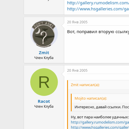
http://gallery.rumodelism.co
http://www.hsgalleries.com/g
20 Янв 2005
Вот, поправил вторую ссылку
Zmit
Член Клуба
20 Янв 2005
R
Zmit написал(а):
Mojito написал(а):
Racot
Член Клуба
Интересно, давай ссылки. По
Ну, вот пара наиболее удачных:
http://gallery.rumodelism.com/g
http://www.hsgalleries.com/gall