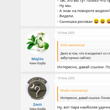
- Так, это вы тут только что 
- Ну мы.
- А знак на повороте видели
- Видели.
- Сынишка рисовал
19 Янв 2005
Zmit написал(а):
Дело в том, что я моделист со 
забугорных сайтах)
Mojito
Член Клуба
Интересно, давай ссылки. П
19 Янв 2005
Mojito написал(а):
Интересно, давай ссылки. Посм
Zmit
Ну, вот пара наиболее удачн
Член Клуба