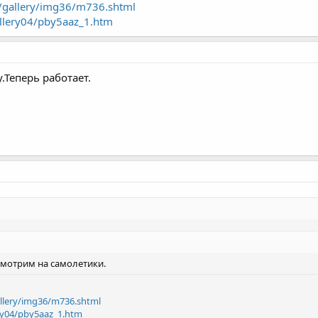
m/gallery/img36/m736.shtml
allery04/pby5aaz_1.htm
.Теперь работает.
смотрим на самолетики.
allery/img36/m736.shtml
ery04/pby5aaz_1.htm