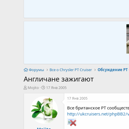
Форумы
Все о Chrysler PT Cruiser
Обсуждение PT 
Англичане зажигают
А
Д
Mojito
17 Янв 2005
в
а
т
т
17 Янв 2005
о
а
Все британское РТ сообщество 
р
н
т
а
http://ukcruisers.net/phpBB2
е
ч
м
а
Mojito
ы
л