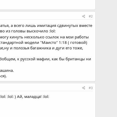
#2
атья, а всего лишь имитация сдвинутых вместе
во из головы выскочило :lol:
, могу кинуть несколько ссылок на мои работы
 стандартной модели "Маисто" 1:18 ( готовой)
,ну и полозья багажника и дуги его тоже,
. Вобщем, к русской мафии, как бы британцы ни
машина.
ся).
#3
:lol: ) Ай, маладца! :lol: