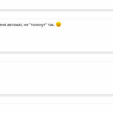
ня автомат, не "толкнут" так.