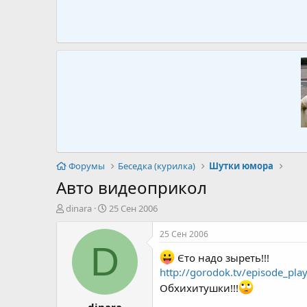
Форумы
Беседка (курилка)
Шутки юмора
Авто видеоприкол
А
Д
dinara
25 Сен 2006
в
а
т
т
25 Сен 2006
о
а
D
р
н
Єто надо зыреть!!!
т
а
http://gorodok.tv/episode_pla
е
ч
Обхихитушки!!!
м
а
dinara
ы
л