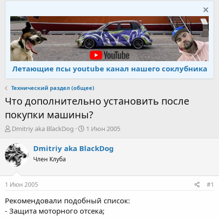
Летающие псы youtube канал нашего соклубника
Технический раздел (общее)
Что дополнительно установить после
покупки машины?
А
Д
Dmitriy aka BlackDog
1 Июн 2005
в
а
т
т
Dmitriy aka BlackDog
о
а
Член Клуба
р
н
т
а
е
ч
1 Июн 2005
#1
м
а
ы
л
Рекомендовали подобный список:
а
- Защита моторного отсека;