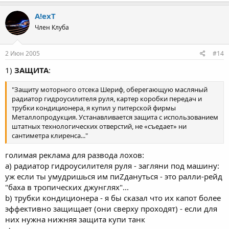
A!exT
Член Клуба
2 Июн 2005
#14
1)
ЗАЩИТА
:
"Защиту моторного отсека Шериф, оберегающую масляный
радиатор гидроусилителя руля, картер коробки передач и
трубки кондиционера, я купил у питерской фирмы
Металлопродукция. Устанавливается защита с использованием
штатных технологических отверстий, не «съедает» ни
сантиметра клиренса..."
голимая реклама для развода лохов:
a) радиатор гидроусилителя руля - загляни под машину:
уж если ты умудришься им пиZдануться - это ралли-рейд
"баха в тропических джунглях"...
b) трубки кондиционера - я бы сказал что их капот более
эффективно защищает (они сверху проходят) - если для
них нужна нижняя защита купи танк