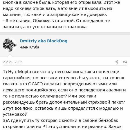
кнопка в салоне была, которая его открывала. Этот же
надо ключем открывать, а это значит выходить из
машины, т.к. ключи я заправщикам не доверяю.
- Я не ставил. Обхожусь штатной. От вандалов не
защитит, а от угона защитит страховка.
Dmitriy aka BlackDog
Член Клуба
2 Июн 2005
#4
1) Ну с Mojito все ясно у него машина как я понял еще
гарантийная, но все-таки хотелось бы узнать, ты хочешь
сказать что ОСАГО оплатит повреждения от ямы или
лежащего полицейского, если оно последствия аварии и
то не полностью оплачивает? Или все-таки
рекомендуешь брать дополнительный страховой пакет?
2)тут все ясно, осталось лишь определится с моделью и
установкой
3)А где купить ту которая с кнопки в салоне бензобак
открывает или на PT это установить не реально. Замок