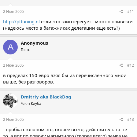
2 Июн 2005
#11
http://pttuning.nl
если что заинтересует - можно привезти
(надеюсь место в багажниках делегации еще есть?)
Anonymous
A
Гость
2 Июн 2005
#12
в пределах 150 евро взял бы из перечисленного мной
выше, без разговоров.
Dmitriy aka BlackDog
Член Клуба
2 Июн 2005
#13
- пробка с ключом это, скорее всего, действительно не
то, а вот по поводу магнитного (скорее всего) замка на