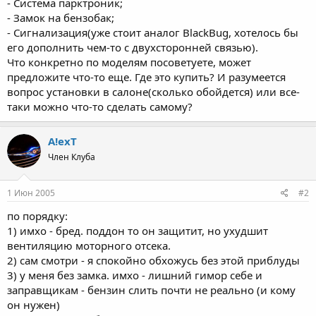
- Система парктроник;
- Замок на бензобак;
- Сигнализация(уже стоит аналог BlackBug, хотелось бы
его дополнить чем-то с двухсторонней связью).
Что конкретно по моделям посоветуете, может
предложите что-то еще. Где это купить? И разумеется
вопрос установки в салоне(сколько обойдется) или все-
таки можно что-то сделать самому?
A!exT
Член Клуба
1 Июн 2005
#2
по порядку:
1) имхо - бред. поддон то он защитит, но ухудшит
вентиляцию моторного отсека.
2) сам смотри - я спокойно обхожусь без этой приблуды
3) у меня без замка. имхо - лишний гимор себе и
заправщикам - бензин слить почти не реально (и кому
он нужен)