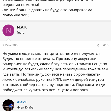
радостью поможем!
(линки больше давать не буду, а то самореклама
получица :lol: )
N.A.F.
N
Гость
2 Июн 2005
#10
Не умею я еще вставлять цитаты, чето не получается.
Будем по старинке отвечать. Про замену аккустики-
заморочек не будет, слава богу есть опыт замены еще по
Интрепиду, всяческие заглушки-переходники тоже знаем
где взять. По тюнингу, хочется начать с хром-пакета-
лючок бензобака, рукоятка КПП, замки дверей изнутри
которые, спойлер на крышу, подножки. Подскажите где
побюджетнее купить это все , с ценой вопроса.
A!exT
Член Клуба