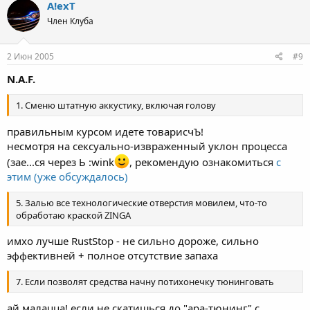
A!exT
Член Клуба
2 Июн 2005
#9
N.A.F.
1. Сменю штатную аккустику, включая голову
правильным курсом идете товарисчЪ!
несмотря на сексуально-извраженный уклон процесса
(зае...ся через Ь :wink
, рекомендую ознакомиться
с
этим (уже обсуждалось)
5. Залью все технологические отверстия мовилем, что-то
обработаю краской ZINGA
имхо лучше RustStop - не сильно дороже, сильно
эффективней + полное отсутствие запаха
7. Если позволят средства начну потихонечку тюнинговать
ай малацца! если не скатишься до "ара-тюнинг" с