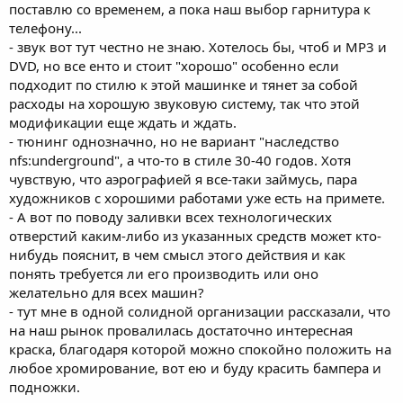
поставлю со временем, а пока наш выбор гарнитура к
телефону...
- звук вот тут честно не знаю. Хотелось бы, чтоб и MP3 и
DVD, но все енто и стоит "хорошо" особенно если
подходит по стилю к этой машинке и тянет за собой
расходы на хорошую звуковую систему, так что этой
модификации еще ждать и ждать.
- тюнинг однозначно, но не вариант "наследство
nfs:underground", а что-то в стиле 30-40 годов. Хотя
чувствую, что аэрографией я все-таки займусь, пара
художников с хорошими работами уже есть на примете.
- А вот по поводу заливки всех технологических
отверстий каким-либо из указанных средств может кто-
нибудь пояснит, в чем смысл этого действия и как
понять требуется ли его производить или оно
желательно для всех машин?
- тут мне в одной солидной организации рассказали, что
на наш рынок провалилась достаточно интересная
краска, благодаря которой можно спокойно положить на
любое хромирование, вот ею и буду красить бампера и
подножки.