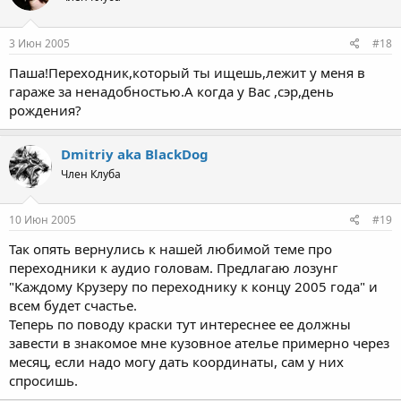
3 Июн 2005
#18
Паша!Переходник,который ты ищешь,лежит у меня в
гараже за ненадобностью.А когда у Вас ,сэр,день
рождения?
Dmitriy aka BlackDog
Член Клуба
10 Июн 2005
#19
Так опять вернулись к нашей любимой теме про
переходники к аудио головам. Предлагаю лозунг
"Каждому Крузеру по переходнику к концу 2005 года" и
всем будет счастье.
Теперь по поводу краски тут интереснее ее должны
завести в знакомое мне кузовное ателье примерно через
месяц, если надо могу дать координаты, сам у них
спросишь.