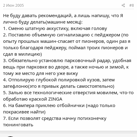
2 Июн 2005
#8
Не буду давать рекомендаций, а лишь напишу, что Я
лично буду делать(машине месяц):
1. Сменю штатную аккустику, включая голову
2. Поставлю объемную сигнализацию с пейджером (по
опыту прошлых машин-спасает от пионеров, один раз я
только благодаря пейджеру, поймал троих пионеров и
сдал в милицию)
3. Обязательно установлю парковочный радар, удобная
вещь при парковке во дворе, а также ночью и зимой, к
тому же место для него уже вижу
4. Отполирую глубокой полировкой кузов, затем
затефлоню(это я привык делать самостоятельно)
5. Залью все технологические отверстия мовилем, что-то
обработаю краской ZINGA
6. На бампера приклею отбойнички (надо только
покрасивее найти)
7. Если позволят средства начну потихонечку
тюнинговать