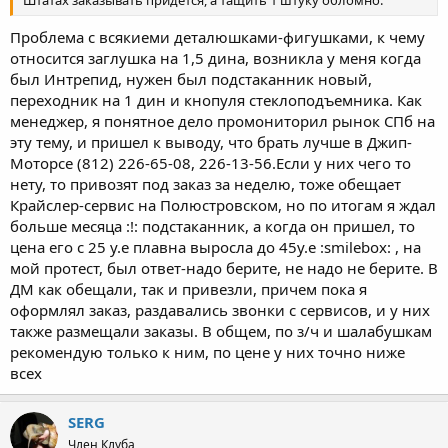
Проблема с всякиеми деталюшками-фигушками, к чему
относится заглушка на 1,5 дина, возникла у меня когда
был Интрепид, нужен был подстаканник новый,
переходник на 1 дин и кнопуля стеклоподъемника. Как
менеджер, я понятное дело промониторил рынок СПб на
эту тему, и пришел к выводу, что брать лучше в Джип-
Моторсе (812) 226-65-08, 226-13-56.Если у них чего то
нету, то привозят под заказ за неделю, тоже обещает
Крайслер-сервис на Полюстровском, но по итогам я ждал
больше месяца :!: подстаканник, а когда он пришел, то
цена его с 25 у.е плавна выросла до 45у.е :smilebox: , на
мой протест, был ответ-надо берите, не надо не берите. В
ДМ как обещали, так и привезли, причем пока я
оформлял заказ, раздавались звонки с сервисов, и у них
также размещали заказы. В общем, по з/ч и шалабушкам
рекомендую только к ним, по цене у них точно ниже
всех
SERG
Член Клуба