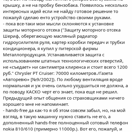
крышку, а не на пробку бензобака. Появилось несколько
интересных идей если не найду готовое решение то
пожалуй сделаю енто устройство своими руками.
- пока все-таки мои мысли склоняются к установке
защиты моторного отсека ("Защиту моторного отсека
Шериф, оберегающую масляный радиатор
гидроусилителя руля, картер коробки передач и трубки
кондиционера, я купил у питерской фирмы
Металлопродукция. Устанавливается защита с
использованием штатных технологических отверстий,
не «съедает» ни сантиметра клиренса и стоит всего 1200
руб." Chrysler PT Cruiser: 70000 километров./Газета
«Авторевю» [№9/2002]). По любому вентиляция вроде
нормальная и уж очень сильно ухудшиться не должна, а
по поводу КАСКО черт его знает, пока еще не решил.
Предыдущий опыт общения со страховщиками ничего
хорошего мне не напоминает.
- hands-free да как-то я об этом совсем забыл, но, на мой
взгляд, в такую машинку нужно ставить не его, а
дополненный hands-free полноценный сотовый телефон
nokia 810/610 (примерно 11000р.). Вот его, пожалуй, и