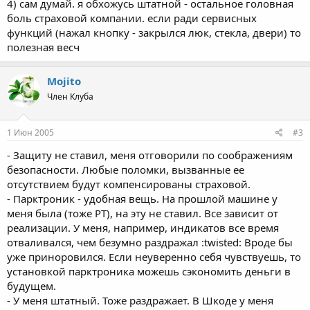
4) сам думай. я обхожусь штатной - остальное головная
боль страховой компании. если ради сервисных
функций (нажал кнопку - закрылся люк, стекла, двери) то
полезная весч
Mojito
Член Клуба
1 Июн 2005
#3
- Защиту не ставил, меня отговорили по соображениям
безопасности. Любые поломки, вызванные ее
отсутствием будут компенсированы страховой.
- Парктроник - удобная вещь. На прошлой машине у
меня была (тоже РТ), на эту не ставил. Все зависит от
реализации. У меня, например, индикатов все время
отваливался, чем безумно раздражал :twisted: Вроде бы
уже приноровился. Если неуверенно себя чувствуешь, то
установкой парктроника можешь сэкономить деньги в
будущем.
- У меня штатный. Тоже раздражает. В Шкоде у меня