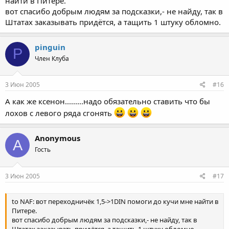
найти в Питере.
вот спасибо добрым людям за подсказки,- не найду, так в
Штатах заказывать придётся, а тащить 1 штуку обломно.
pinguin
P
Член Клуба
3 Июн 2005
#16
А как же ксенон.........надо обязательно ставить что бы
лохов с левого ряда сгонять
Anonymous
A
Гость
3 Июн 2005
#17
to NAF: вот переходничёк 1,5->1DIN помоги до кучи мне найти в
Питере.
вот спасибо добрым людям за подсказки,- не найду, так в
Штатах заказывать придётся, а тащить 1 штуку обломно.