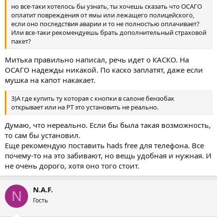
но все-таки хотелось бы узнать, ты хочешь сказать что ОСАГО
оплатит повреждения от ямы или лежащего полицейского,
если оно последствия аварии и то не полностью оплачивает?
Или все-таки рекомендуешь брать дополнительный страховой
пакет?
Митька правильно написал, речь идет о КАСКО. На
ОСАГО надежды никакой. По каско заплатят, даже если
мушка на капот накакает.
3)А где купить ту которая с кнопки в салоне бензобак
открывает или на PT это установить не реально.
Думаю, что нереально. Если бы была такая возможность,
то сам бы установил.
Еще рекомендую поставить hads free для телефона. Все
почему-то на это забивают, но вещь удобная и нужная. И
не очень дорого, хотя оно того стоит.
N.A.F.
N
Гость