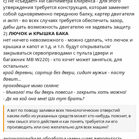
c) не «съедает» ни сантиметра клиренса - для этого
утверждения требуется конструкция, которая заменяет
собой одновременно переднюю балку, картер двигателя
и акпп - во всех случаях требуется обеспечить зазор,
дабы дать возможность двигателю не задевать защиту.
2)
ЛЮЧОК и КРЫШКА БАКА
нет ничего невозможного - можно сделать, что лючок и
крышка и капот и т.д. и т.п. будут открываться/
закрываться сервоприводами с пульта (двери и
багажник MB W220) - кто хочет может заняться, для
остальных:
край деревни, сартир без двери, сидит мужик - пасту
давит...
проходящие мимо селяне:
- Мыкола! ты бы дверь повесил - закрыть хоть можно!
- Да на кой она мне! Шо тут брать?
А вот по поводу заливки всех технологических отверстий
каким-либо из указанных средств может кто-нибудь пояснит, в
чем смысл этого действия и как понять требуется ли его
производить или оно желательно для всех машин?
антикорозийная обработка уменьшает вероянтость