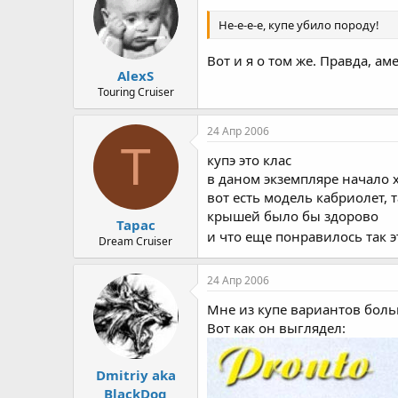
Не-е-е-е, купе убило породу!
Вот и я о том же. Правда, а
AlexS
Touring Cruiser
24 Апр 2006
Т
купэ это клас
в даном экземпляре начало 
вот есть модель кабриолет,
крышей было бы здорово
Тарас
и что еще понравилось так э
Dream Cruiser
24 Апр 2006
Мне из купе вариантов больш
Вот как он выглядел:
Dmitriy aka
BlackDog