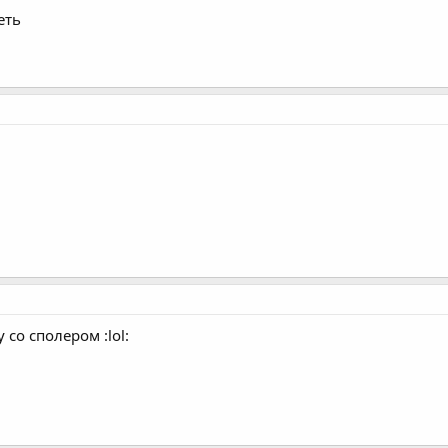
еть
со сполером :lol: