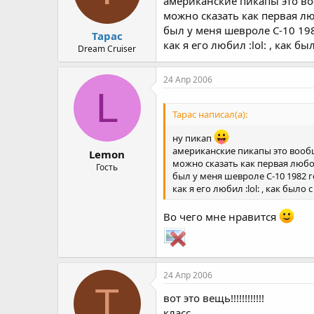
американские пикапы это в
можно сказать как первая л
был у меня шевроле C-10 19
Тарас
как я его любил :lol: , как б
Dream Cruiser
24 Апр 2006
L
Тарас написал(а):
ну пикап
американские пикапы это вооб
Lemon
можно сказать как первая люб
Гость
был у меня шевроле C-10 1982 
как я его любил :lol: , как было
Во чего мне нравится
24 Апр 2006
Т
вот это вещь!!!!!!!!!!!!
класс