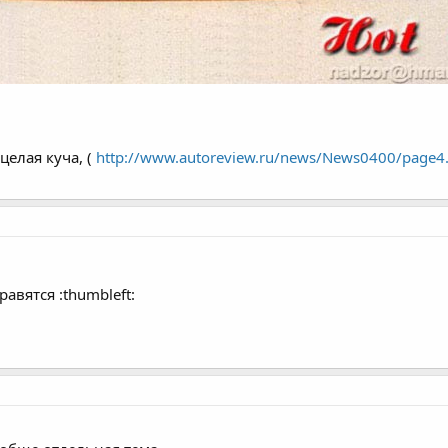
целая куча, (
http://www.autoreview.ru/news/News0400/page4
авятся :thumbleft: