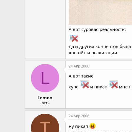
А вот суровая реальность:
Да и других концептов была 
достойны реализации.
24 Апр 2006
L
А вот такие:
купе
и пикап
мне нр
Lemon
Гость
24 Апр 2006
Т
ну пикап