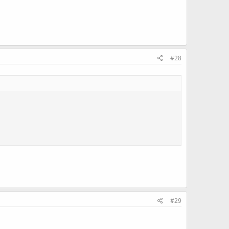
#28
#29