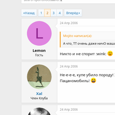
а
Назад
1
2
3
4
Вперёд
24 Апр 2006
L
Mojito написал(а):
А что, ТТ очень даже ничО маш
Lemon
Никто и не спорит :wink:
Гость
24 Апр 2006
Не-е-е-е, купе убило породу
Пацаномобиль!
Xal
Член Клуба
24 Апр 2006