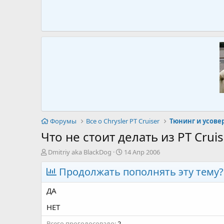
Форумы
Все о Chrysler PT Cruiser
Тюнинг и усов
Что не стоит делать из PT Cruis
А
Д
Dmitriy aka BlackDog
14 Апр 2006
в
а
т
Продолжать пополнять эту тему?
т
о
а
р
н
ДА
т
а
е
ч
НЕТ
м
а
Всего проголосовало
ы
2
л