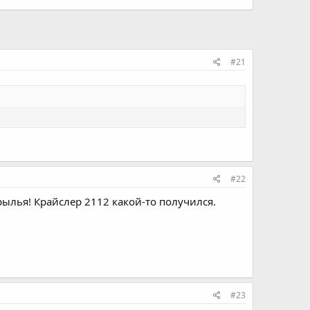
#21
#22
рылья! Крайслер 2112 какой-то получился.
#23