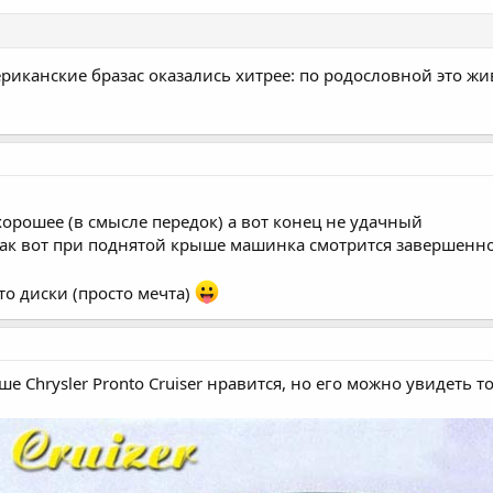
мериканские бразас оказались хитрее: по родословной это 
хорошее (в смысле передок) а вот конец не удачный
 так вот при поднятой крыше машинка смотрится завершенно
то диски (просто мечта)
е Chrysler Pronto Cruiser нравится, но его можно увидеть т