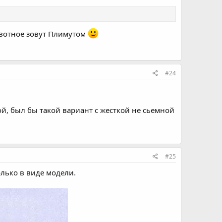
животное зовут Плимутом
#24
й, был бы такой вариант с жесткой не сьемной
#25
олько в виде модели.