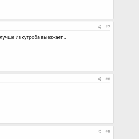
#7
учше из сугроба выезжает...
#8
#9