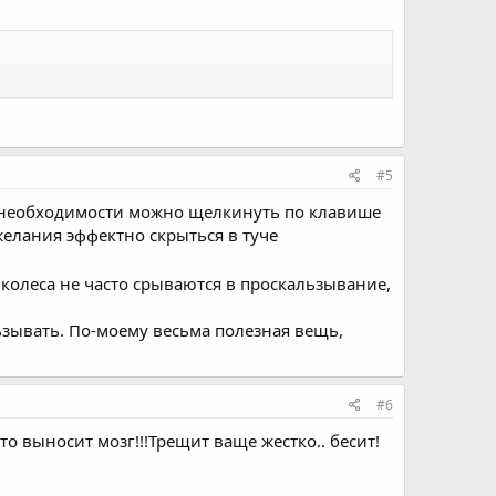
#5
е необходимости можно щелкинуть по клавише
елания эффектно скрыться в туче
к колеса не часто срываются в проскальзывание,
ьзывать. По-моему весьма полезная вещь,
#6
о выносит мозг!!!Трещит ваще жестко.. бесит!