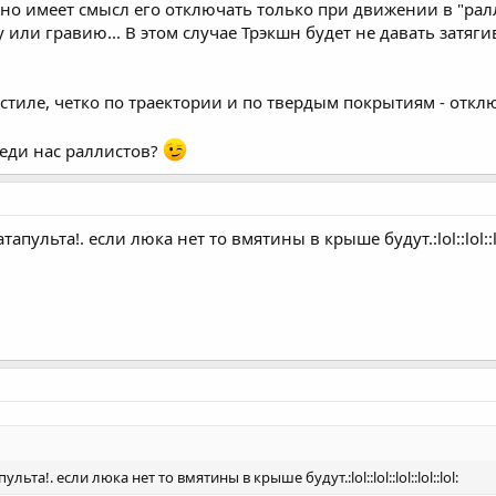
но имеет смысл его отключать только при движении в "ралл
у или гравию... В этом случае Трэкшн будет не давать затяг
 стиле, четко по траектории и по твердым покрытиям - откл
реди нас раллистов?
пульта!. если люка нет то вмятины в крыше будут.:lol::lol::lol:
ьта!. если люка нет то вмятины в крыше будут.:lol::lol::lol::lol::lol: