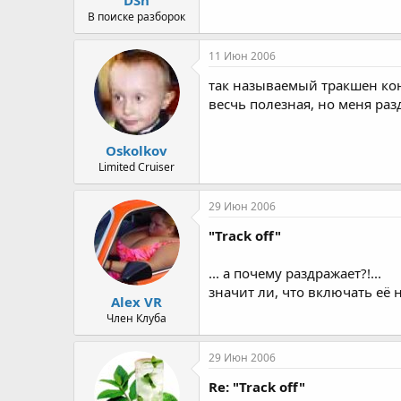
а
В поиске разборок
11 Июн 2006
так называемый тракшен кон
весчь полезная, но меня разд
Oskolkov
Limited Cruiser
29 Июн 2006
"Track off"
... а почему раздражает?!...
значит ли, что включать её 
Alex VR
Член Клуба
29 Июн 2006
Re: "Track off"