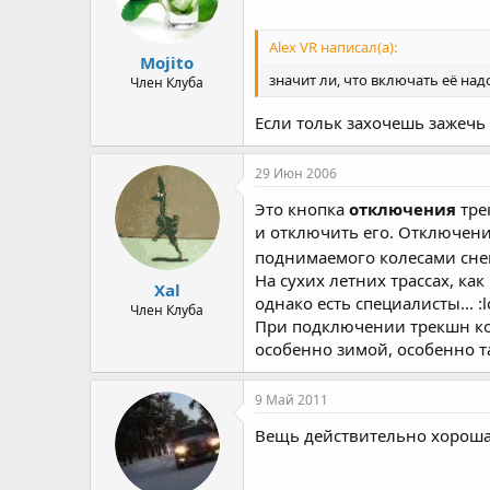
Alex VR написал(а):
Mojito
значит ли, что включать её над
Член Клуба
Если тольк захочешь зажечь
29 Июн 2006
Это кнопка
отключения
тре
и отключить его. Отключени
поднимаемого колесами снег
На сухих летних трассах, ка
Xal
однако есть специалисты... :lo
Член Клуба
При подключении трекшн кон
особенно зимой, особенно т
9 Май 2011
Вещь действительно хорошая,