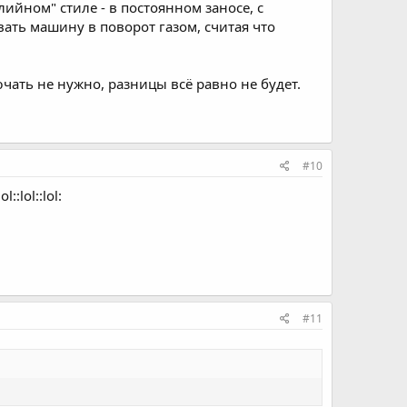
ийном" стиле - в постоянном заносе, с
ивать машину в поворот газом, считая что
ючать не нужно, разницы всё равно не будет.
#10
:lol::lol:
#11