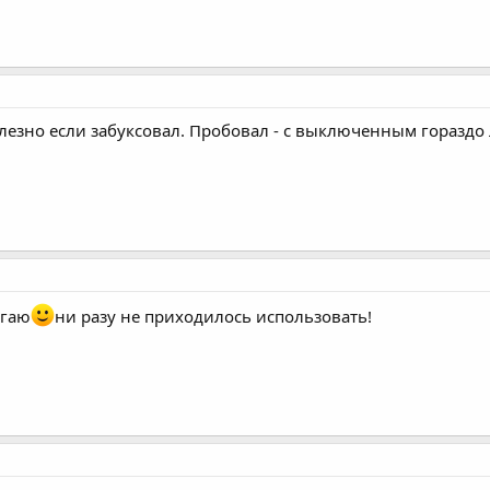
езно если забуксовал. Пробовал - с выключенным гораздо л
огаю
ни разу не приходилось использовать!