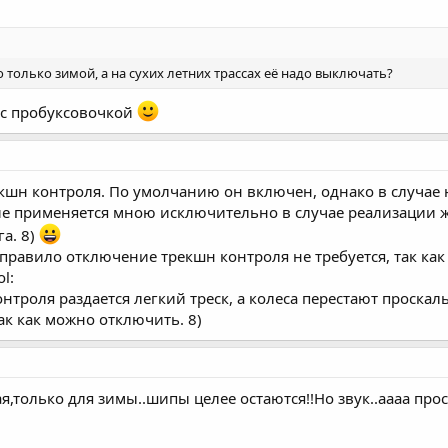
о только зимой, а на сухих летних трассах её надо выключать?
 с пробуксовочкой
кшн контроля. По умолчанию он включен, однако в случа
е применяется мною исключительно в случае реализации ж
а. 8)
к правило отключение трекшн контроля не требуется, так ка
l:
троля раздается легкий треск, а колеса перестают проскал
ак как можно отключить. 8)
только для зимы..шипы целее остаются!!Но звук..аааа прост