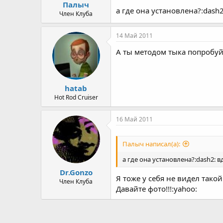
Палыч
а где она установлена?:dash2
Член Клуба
14 Май 2011
А ты методом тыка попробуй
hatab
Hot Rod Cruiser
16 Май 2011
Палыч написал(а):
а где она установлена?:dash2: в
Dr.Gonzo
Я тоже у себя не видел такой
Член Клуба
Давайте фото!!!:yahoo: