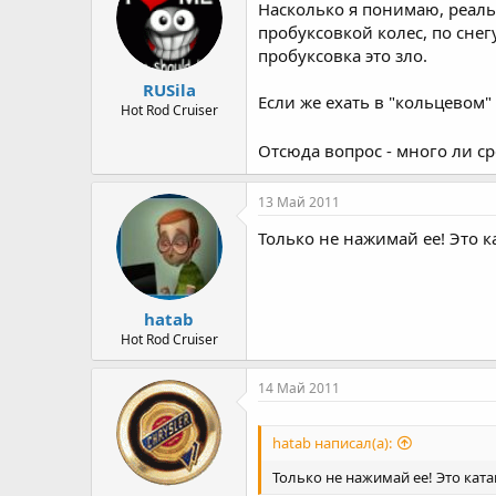
Насколько я понимаю, реаль
пробуксовкой колес, по снег
пробуксовка это зло.
RUSila
Если же ехать в "кольцевом"
Hot Rod Cruiser
Отсюда вопрос - много ли с
13 Май 2011
Только не нажимай ее! Это ката
hatab
Hot Rod Cruiser
14 Май 2011
hatab написал(а):
Только не нажимай ее! Это катапул