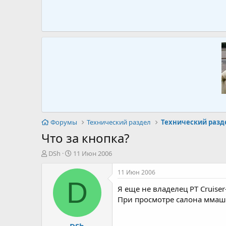
Форумы
Технический раздел
Технический разд
Что за кнопка?
А
Д
DSh
11 Июн 2006
в
а
т
т
11 Июн 2006
о
а
D
Я еще не владелец PT Cruiser
р
н
т
а
При просмотре салона ммашин
е
ч
м
а
DSh
ы
л