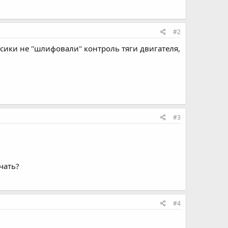
#2
сики не "шлифовали" контроль тяги двигателя,
#3
чать?
#4