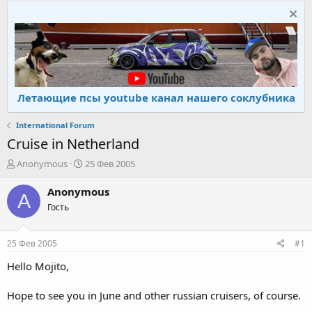
Летающие псы youtube канал нашего соклубника
International Forum
Cruise in Netherland
А
Д
Anonymous
25 Фев 2005
в
а
т
т
Anonymous
A
о
а
Гость
р
н
т
а
е
ч
25 Фев 2005
#1
м
а
ы
л
Hello Mojito,
а
Hope to see you in June and other russian cruisers, of course.