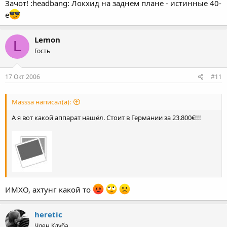
Зачот! :headbang: Локхид на заднем плане - истинные 40-
е
Lemon
L
Гость
17 Окт 2006
#11
Masssa написал(а):
А я вот какой аппарат нашёл. Стоит в Германии за 23.800€!!!
ИМХО, ахтунг какой то
heretic
Член Клуба