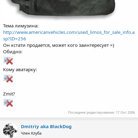
Тема лимузина:
http://www.americanvehicles.com/used_limos_for_sale_info.a
sp?ID=256
Он кстати продается, может кого заинтересует =)
Обидно:
Кому аватарку:
Zmit?
Последнее редактирование:
17 Окт 2006
Dmitriy aka BlackDog
Член Клуба