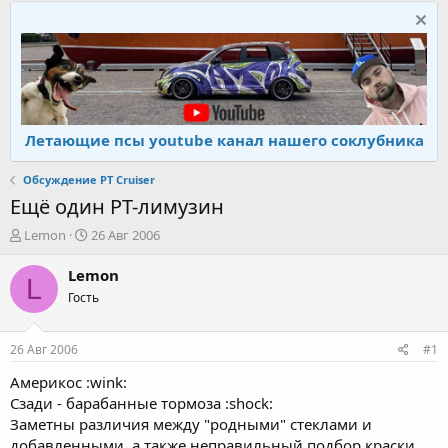
Летающие псы youtube канал нашего соклубника
Обсуждение PT Cruiser
Ещё один PT-лимузин
А
Д
Lemon
26 Авг 2006
в
а
т
т
Lemon
L
о
а
Гость
р
н
т
а
е
ч
26 Авг 2006
#1
м
а
ы
л
Америкос :wink:
а
Сзади - барабанные тормоза :shock:
Заметны различия между "родными" стеклами и
добавленными, а также неправильный подбор краски