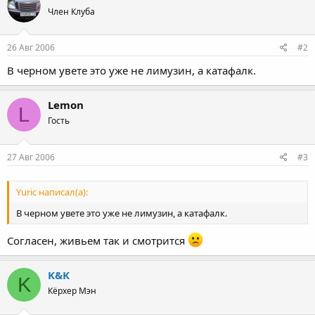
Член Клуба
26 Авг 2006
#2
В черном увете это уже не лимузин, а катафалк.
Lemon
L
Гость
27 Авг 2006
#3
Yuric написал(а):
В черном увете это уже не лимузин, а катафалк.
Согласен, живьем так и смотрится
K&K
K
Кёрхер Мэн