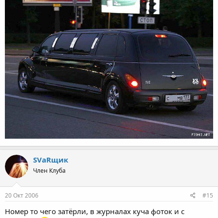
SVаRщик
Член Клуба
20 Окт 2006
#15
Номер то чего затёрли, в журналах куча фоток и с