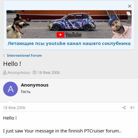
Летающие псы youtube канал нашего соклубника
International Forum
Hello !
А
Д
Anonymous
18 Фев 2006
в
а
т
т
Anonymous
A
о
а
Гость
р
н
т
а
е
ч
18 Фев 2006
#1
м
а
ы
л
Hello !
а
I just saw Your message in the finnish PTCruiser forum..