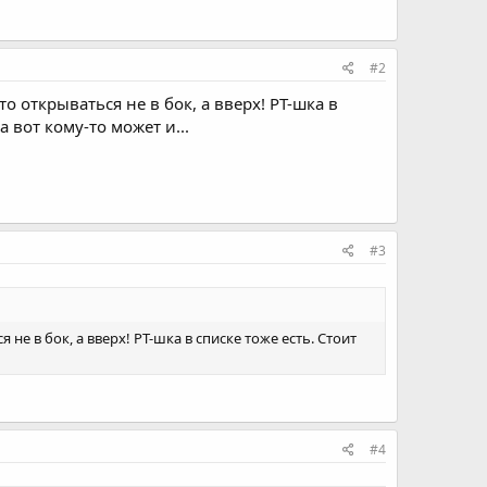
#2
 открываться не в бок, а вверх! PT-шка в
 вот кому-то может и...
#3
е в бок, а вверх! PT-шка в списке тоже есть. Стоит
#4