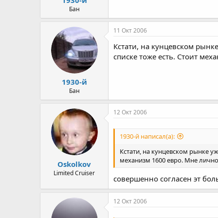
а
Бан
11 Окт 2006
Кстати, на кунцевском рынке
списке тоже есть. Стоит меха
1930-й
Бан
12 Окт 2006
1930-й написал(а):
Кстати, на кунцевском рынке уж
механизм 1600 евро. Мне лично к
Oskolkov
Limited Cruiser
совершенно согласен эт бол
12 Окт 2006