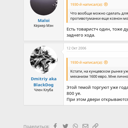
1930-й написал(а):
Что вообще можно сделать для м
противотуманки еще ксенон можн
Maloi
Кёрхер Мэн
Есть товаристч один, тоже 
заднего хода.
12 Окт 2006
1930-й написал(а):
Кстати, на кунцевском рынке уж
механизм 1600 евро. Мне лично к
Dmitriy aka
BlackDog
Этой темой торгуют уже год
Член Клуба
800 уе.
При этом двери открываются
Facebook
Twitter
WhatsApp
Электронная почт
Ссылка
Поделиться: