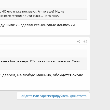
НО его я уже поставил. А что еще? Ну, на
я всех стекол почти 100%... Чего еще?
онду Цивик - сделал ксеноновые лампочки
#5
е в бок, а вверх! PT-шка в списке тоже есть. Стоит
" дверей, на любую машину, обойдется около
Войдите или зарегистрируйтесь для ответа.