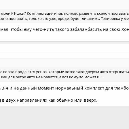
оей PT-шки? Комплектация и так полная, разве что ксенон поставить, 
о поставить, только это уже, вроде, будет лишним... Тонировка у мен
думал чтобы ему чего-нить такого забаламбасить на свою Х
е вовсю продаются уст-ва, которые позволяют дверям авто открываться н
ак для ретро авто не нравится, а вот кому-то может и...
а 3-4 и на данный момент нормальный комплект для "ламбо
 в двух направлениях как обычно или вверх.
а