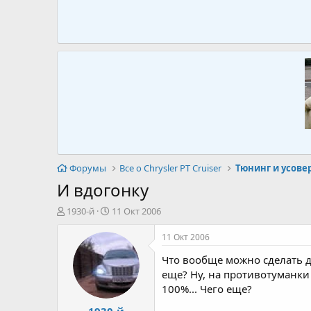
Форумы
Все о Chrysler PT Cruiser
Тюнинг и усов
И вдогонку
А
Д
1930-й
11 Окт 2006
в
а
т
т
11 Окт 2006
о
а
Что вообще можно сделать дл
р
н
т
а
еще? Ну, на противотуманки 
е
ч
100%... Чего еще?
м
а
1930-й
ы
л