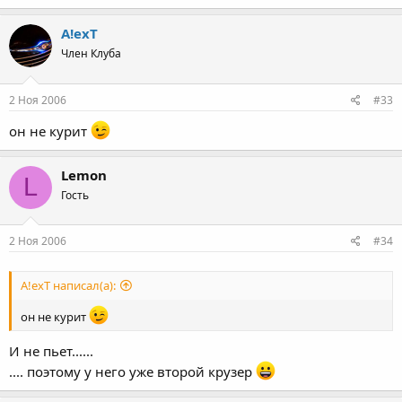
A!exT
Член Клуба
2 Ноя 2006
#33
он не курит
Lemon
L
Гость
2 Ноя 2006
#34
A!exT написал(а):
он не курит
И не пьет......
.... поэтому у него уже второй крузер