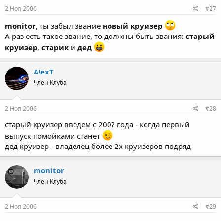
2 Ноя 2006
#27
monitor
, ты забыл звание
новый круизер
А раз есть такое звание, то должны быть звания:
старый
круизер
,
старик
и
дед
A!exT
Член Клуба
2 Ноя 2006
#28
старый круизер введем с 200? года - когда первый
выпуск помойками станет
дед круизер - владелец более 2х круизеров подряд
monitor
Член Клуба
2 Ноя 2006
#29