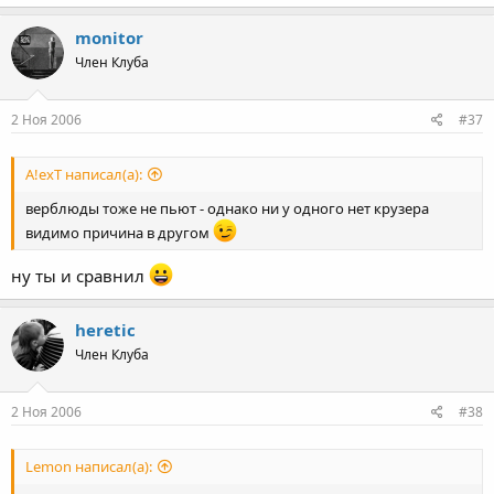
monitor
Член Клуба
2 Ноя 2006
#37
A!exT написал(а):
верблюды тоже не пьют - однако ни у одного нет крузера
видимо причина в другом
ну ты и сравнил
heretic
Член Клуба
2 Ноя 2006
#38
Lemon написал(а):