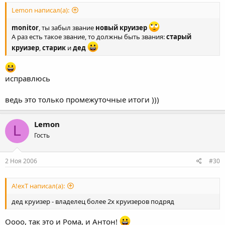
Lemon написал(а):
monitor
, ты забыл звание
новый круизер
А раз есть такое звание, то должны быть звания:
старый
круизер
,
старик
и
дед
исправлюсь
ведь это только промежуточные итоги )))
Lemon
L
Гость
2 Ноя 2006
#30
A!exT написал(а):
дед круизер - владелец более 2х круизеров подряд
Оооо, так это и Рома, и Антон!