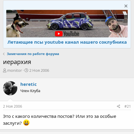
Летающие псы youtube канал нашего соклубника
Замечания по работе форума
иерархия
А
Д
monitor
2 Ноя 2006
в
а
т
т
heretic
о
а
Член Клуба
р
н
т
а
е
ч
2 Ноя 2006
#21
м
а
ы
л
Это с какого количества постов? Или это за особые
а
заслуги?