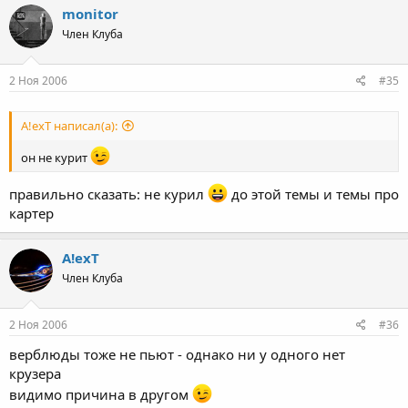
monitor
Член Клуба
2 Ноя 2006
#35
A!exT написал(а):
он не курит
правильно сказать: не курил
до этой темы и темы про
картер
A!exT
Член Клуба
2 Ноя 2006
#36
верблюды тоже не пьют - однако ни у одного нет
крузера
видимо причина в другом