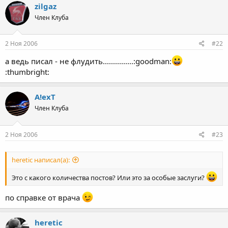
zilgaz
Член Клуба
2 Ноя 2006
#22
а ведь писал - не флудить...............:goodman:
:thumbright:
A!exT
Член Клуба
2 Ноя 2006
#23
heretic написал(а):
Это с какого количества постов? Или это за особые заслуги?
по справке от врача
heretic