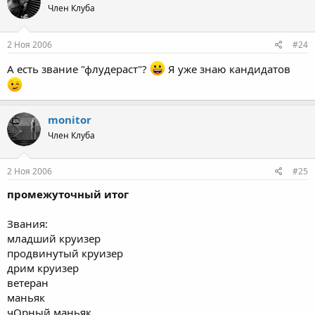
Член Клуба
2 Ноя 2006
#24
А есть звание "флудераст"?
Я уже знаю кандидатов
monitor
Член Клуба
2 Ноя 2006
#25
промежуточный итог
Звания:
младший круизер
продвинутый круизер
дрим круизер
ветеран
маньяк
чОрный маньяк