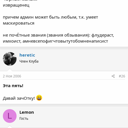
извращенец
причем админ может быть любым, т.к. умеет
маскироваться
не почЁтные звания (звания обзывания): флудераст,
имхоист, амневсепофигчтовытутобомненаписист
heretic
Член Клуба
2 Ноя 2006
#26
Эта пять!
Давай зачОтку!
Lemon
L
Гость