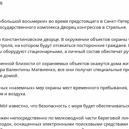
G8
 «большой восьмерки» во время предстоящего в Санкт-Петер
осударственного комплекса Дворец конгрессов в Стрельне.
в Константиновском дворце. В окружении объектов охраны
нтроля, на котором будут отсекаться посторонние граждане
ды оборудуют стационарными, а личный состав обеспечат р
венной близости от охраняемых объектов окажутся дома ж
ора Валентины Матвиенко, все они получат специальные про
я домой.
ных «наземных» мер охраны мест временного пребывания, 
я и воздуха.
МИ известно, что безопасность с моря будет обеспечиваться
жен непосредственно по мелководной части береговой лини
одок, оснащенных электронными поисковыми средствами о