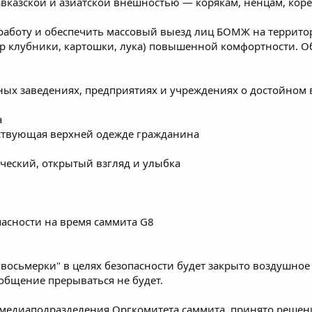
вказской и азиатской внешностью — корякам, ненцам, кор
аботу и обеспечить массовый выезд лиц БОМЖ на территори
ор клубники, картошки, лука) повышенной комфортности. О
бных заведениях, предприятиях и учреждениях о достойном
а
тствующая верхней одежде гражданина
еский, открытый взгляд и улыбка
пасности на время саммита G8
восьмерки" в целях безопасности будет закрыто воздушное 
общение прерываться не будет.
медиаподразделения Оргкомитета саммита, принято решени