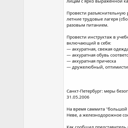
лицам с ярко выраженной ка
Провести разъяснительную р
летние трудовые лагеря (сб
разовым питанием.
Провести инструктаж в уче
включающий в себя:
— аккуратная, свежая одежд
— аккуратная обувь соотве
— аккуратная прическа
— дружелюбный, оптимистич
Санкт-Петербург: меры безо
31.05.2006
На время саммита "большой 
Неве, а железнодорожное со
Как сообщил представитель 