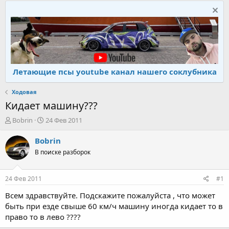
Летающие псы youtube канал нашего соклубника
Ходовая
Кидает машину???
А
Д
Bobrin
24 Фев 2011
в
а
т
т
Bobrin
о
а
В поиске разборок
р
н
т
а
е
ч
24 Фев 2011
#1
м
а
ы
л
Всем здравствуйте. Подскажите пожалуйста , что может
а
быть при езде свыше 60 км/ч машину иногда кидает то в
право то в лево ????