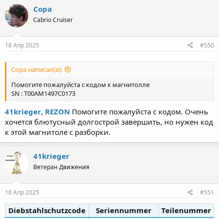
Copa
Cabrio Cruiser
18 Апр 2025
#550
Copa написал(а):
Помогите пожалуйста с кодом к магнитолле
SN : T00AM1497C0173
41krieger
,
REZON
Помогите пожалуйста с кодом. Очень
хочется блютусный долгострой завершить, но нужен код
к этой магнитоле с разборки.
41krieger
Ветеран Движения
18 Апр 2025
#551
Diebstahlschutzcode
Seriennummer
Teilenummer