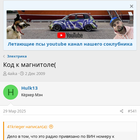
Летающие псы youtube канал нашего соклубника
Электрика
Код к магнитоле(
А
Д
4aika
2 Дек 2009
в
а
т
т
Hulk13
H
о
а
Кёрхер Мэн
р
н
т
а
е
ч
29 Мар 2025
#541
м
а
ы
л
а
41krieger написал(а):
Дело в том, что это радио привязано по ВИН номеру к