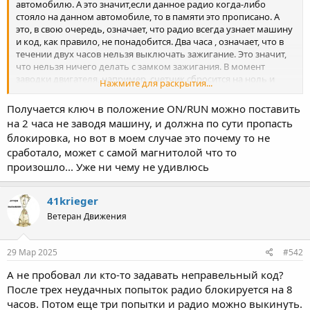
автомобилю. А это значит,если данное радио когда-либо
стояло на данном автомобиле, то в памяти это прописано. А
это, в свою очередь, означает, что радио всегда узнает машину
и код, как правило, не понадобится. Два часа , означает, что в
течении двух часов нельзя выключать зажигание. Это значит,
что нельзя ничего делать с замком зажигания. В момент
заводки двигателя, например, счетчик сбросится на ноль и
Нажмите для раскрытия...
придется опять два часа ждать.
Получается ключ в положение ON/RUN можно поставить
на 2 часа не заводя машину, и должна по сути пропасть
блокировка, но вот в моем случае это почему то не
сработало, может с самой магнитолой что то
произошло... Уже ни чему не удивлюсь
41krieger
Ветеран Движения
29 Мар 2025
#542
А не пробовал ли кто-то задавать неправельный код?
После трех неудачных попыток радио блокируется на 8
часов. Потом еще три попытки и радио можно выкинуть.