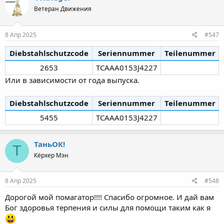
Ветеран Движения
8 Апр 2025
#547
Diebstahlschutzcode
Seriennummer
Teilenummer
2653​
TCAAA0153J4227​
Или в зависимости от года выпуска.
Diebstahlschutzcode
Seriennummer
Teilenummer
5455​
TCAAA0153J4227​
ТаньОК!
Т
Кёрхер Мэн
8 Апр 2025
#548
Дорогой мой помагатор!!!! Спасибо огромное. И дай вам
Бог здоровья терпения и силы для помощи таким как я