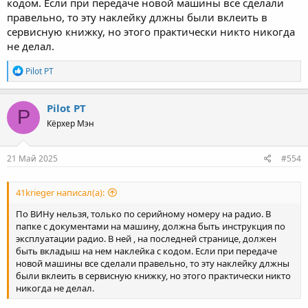
кодом. Если при передаче новой машины все сделали
правельно, то эту наклейку длжны были вклеить в
сервисную книжку, но этого практически никто никогда
не делал.
Р
Pilot PT
е
а
к
Pilot PT
P
ц
Кёрхер Мэн
и
и
:
21 Май 2025
#554
41krieger написал(а):
По ВИНу нельзя, только по серийному номеру на радио. В
папке с документами на машину, должна быть инструкция по
эксплуатации радио. В ней , на последней странице, должен
быть вкладыш на нем наклейка с кодом. Если при передаче
новой машины все сделали правельно, то эту наклейку длжны
были вклеить в сервисную книжку, но этого практически никто
никогда не делал.