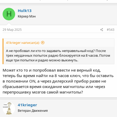
Hulk13
H
Кёрхер Мэн
29 Мар 2025
#543
41krieger написал(а):
А не пробовал ли кто-то задавать неправельный код? После
трех неудачных попыток радио блокируется на 8 часов. Потом
еще три попытки и радио можно выкинуть.
Может кто то и попробовал ввести не верный код,
теперь бы время найти на 8 часов ключ, что бы оставить
в положении ON, а через дилерский прибор разве не
сбрасывается время ожидание магнитолы или через
перепрошивку мозгов самой магнитолы?
41krieger
Ветеран Движения