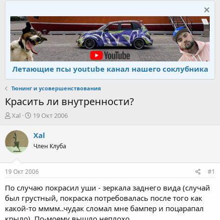
Летающие псы youtube канал нашего соклубника
Тюнинг и усовершенствования
Красить ли внутренности?
А
Д
Xal
19 Окт 2006
в
а
т
т
Xal
о
а
Член Клуба
р
н
т
а
е
ч
19 Окт 2006
#1
м
а
ы
л
По случаю покрасил уши - зеркала заднего вида (случай
а
был грустный, покраска потребовалась после того как
какой-то мммм..чудак сломал мне бампер и поцарапал
крыло). По-моему вышло неплохо