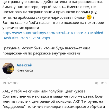
центральную консоль действительно направшивается.
Зима, у нас все серо, серый салон... Вместе с тем, не
настаиваю на закрашивании признаков породы (ну,
типа, на арабском скакуне нарисовать яблоки
)
Вот по ссылке Rod`а нашел что-то похожее на некоторое
увеличение яркости
http://www.autotrucktoys.com/ptcrui...r-6-Piece-3D-Molded-
Dash-Kits-P4193C2150.aspx
Граждане, может быть кто-нибудь выскажет еще
предложения по расркаске внутренностей?
Алексей
Член Клуба
19 Окт 2006
#10
XAL, у тебя же синий или голубой цвет кузова.
Соответственно накладки в машине того же цвета. Если
менять пластик центральной консоли, АКПП и ручек на
"под дерево", то синие накладки пассажирского эйр-бэга