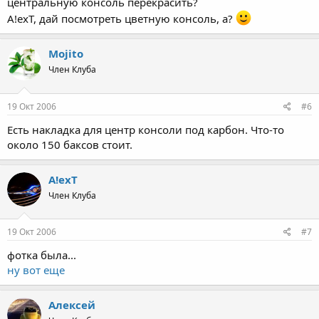
центральную консоль перекрасить?
A!exT, дай посмотреть цветную консоль, а?
Mojito
Член Клуба
19 Окт 2006
#6
Есть накладка для центр консоли под карбон. Что-то
около 150 баксов стоит.
A!exT
Член Клуба
19 Окт 2006
#7
фотка была...
ну вот еще
Алексей