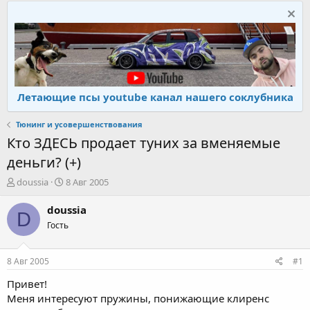
Летающие псы youtube канал нашего соклубника
Тюнинг и усовершенствования
Кто ЗДЕСЬ продает туних за вменяемые
деньги? (+)
А
Д
doussia
8 Авг 2005
в
а
т
т
doussia
D
о
а
Гость
р
н
т
а
е
ч
8 Авг 2005
#1
м
а
ы
л
Привет!
а
Меня интересуют пружины, понижающие клиренс