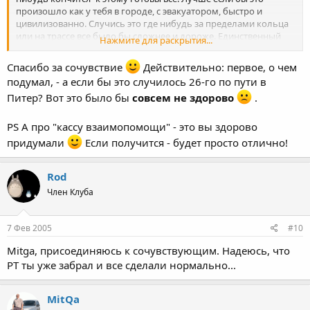
произошло как у тебя в городе, с эвакуатором, быстро и
цивилизованно. Случись это где нибудь за пределами кольца
или на трассе все было бы сложнее и дороже. Единственный
Нажмите для раскрытия...
минус в этом всем- непредвиденный расход. Это да. Лучше что
бы такие ремонты происходили планово. Вот мы в Питере
Спасибо за сочувствие
Действительно: первое, о чем
собираемся для таких случаев создавать кассу взаимопомощи.
подумал, - а если бы это случилось 26-го по пути в
Это не значит что мы будем кому то что то дарить. Совсем нет.
Питер? Вот это было бы
совсем не здорово
.
Просто бывают моменты, когда что то случается, а ты к этому
финансово не готов. Так мы тебе все помогаем, а потом, когда
появиться возможность ты эти деньги возвращаешь. Все
PS А про "кассу взаимопомощи" - это вы здорово
банально. Ничего нового. Собственно для этого мы и
придумали
Если получится - будет просто отлично!
собрались в клуб, что бы не виртуально сопереживать, а
реально помогать.
Rod
Член Клуба
7 Фев 2005
#10
Mitga, присоединяюсь к сочувствующим. Надеюсь, что
РТ ты уже забрал и все сделали нормально...
MitQa