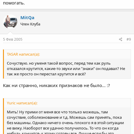
помогать.
MitQa
Член Клуба
5 Фев 2005
#9
TASAR написал(а):
Сочуствую. но уменя такой вопрос, перед тем как руль
отказался крутится, какие-то звуки или "знаки" он подавал? Не
так же просто он перестал крутится и всё?
Как ни странно, никаких признаков не было... :?
Yuric написал(а):
Мить! Ну прими от меня все что только можешь, там
сочуствие, соболезнование и т.д. Можешь сам принять, пока
без машины. Однако ничего очень плохого я в этой ситуации
не вижу. Наоборот все удачно получилось. То что он когда
нибудь кончится- к этому готовы все. Лучше если бы это