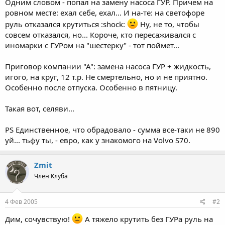
Одним словом - попал на замену насоса ГУР. Причем на
ровном месте: ехал себе, ехал... И на-те: на светофоре
руль отказался крутиться :shock:
Ну, не то, чтобы
совсем отказался, но... Короче, кто пересаживался с
иномарки с ГУРом на "шестерку" - тот поймет...
Приговор компании "А": замена насоса ГУР + жидкость,
игого, на круг, 12 т.р. Не смертельно, но и не приятно.
Особенно после отпуска. Особенно в пятницу.
Такая вот, селяви...
PS Единственное, что обрадовало - сумма все-таки не 890
уй... тьфу ты, - евро, как у знакомого на Volvo S70.
Zmit
Член Клуба
4 Фев 2005
#2
Дим, сочувствую!
А тяжело крутить без ГУРа руль на