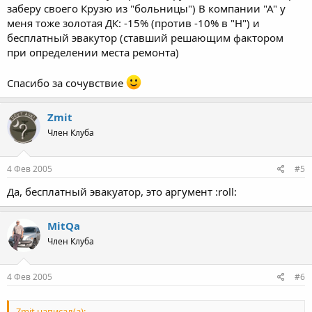
заберу своего Крузю из "больницы") В компании "А" у
меня тоже золотая ДК: -15% (против -10% в "Н") и
бесплатный эвакутор (ставший решающим фактором
при определении места ремонта)
Спасибо за сочувствие
Zmit
Член Клуба
4 Фев 2005
#5
Да, бесплатный эвакуатор, это аргумент :roll:
MitQa
Член Клуба
4 Фев 2005
#6
Zmit написал(а):