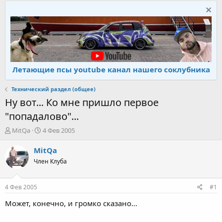
Летающие псы youtube канал нашего соклубника
Технический раздел (общее)
Ну вот... Ко мне пришло первое
"попадалово"...
А
Д
MitQa
4 Фев 2005
в
а
т
т
MitQa
о
а
Член Клуба
р
н
т
а
е
ч
4 Фев 2005
#1
м
а
ы
л
Может, конечно, и громко сказано...
а