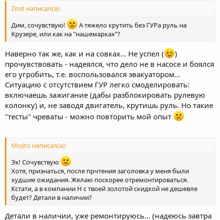
Zmit написал(а):
Дим, сочувствую!
А тяжело крутить без ГУРа руль на
Крузере, или как на "нашемарках"?
Наверно так же, как и на совках... Не успел (
)
прочувствовать - надеялся, что дело не в насосе и боялся
его угробить, т.е. воспользовался эвакуатором...
Ситуацию с отсутствием ГУР легко смоделировать:
включаешь зажигание (дабы разблокировать рулевую
колонку) и, не заводя двигатель, крутишь руль. Но такие
"тесты" чреваты - можно повторить мой опыт
Mojito написал(а):
Эх! Сочувствую
Хотя, признаться, после прчтения заголовка у меня были
худшие ожидания. Желаю поскорее отремонтироваться.
Кстати, а в компании Н с твоей золотой скидкой не дешевле
будет? Детали в наличии?
Детали в наличии, уже ремонтируюсь... (надеюсь завтра