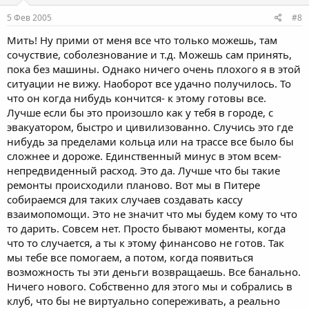
5 Фев 2005
#8
Мить! Ну прими от меня все что только можешь, там
сочуствие, соболезнование и т.д. Можешь сам принять,
пока без машины. Однако ничего очень плохого я в этой
ситуации не вижу. Наоборот все удачно получилось. То
что он когда нибудь кончится- к этому готовы все.
Лучше если бы это произошло как у тебя в городе, с
эвакуатором, быстро и цивилизованно. Случись это где
нибудь за пределами кольца или на трассе все было бы
сложнее и дороже. Единственный минус в этом всем-
непредвиденный расход. Это да. Лучше что бы такие
ремонты происходили планово. Вот мы в Питере
собираемся для таких случаев создавать кассу
взаимопомощи. Это не значит что мы будем кому то что
то дарить. Совсем нет. Просто бывают моменты, когда
что то случается, а ты к этому финансово не готов. Так
мы тебе все помогаем, а потом, когда появиться
возможность ты эти деньги возвращаешь. Все банально.
Ничего нового. Собственно для этого мы и собрались в
клуб, что бы не виртуально сопереживать, а реально