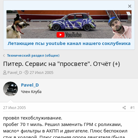
Летающие псы youtube канал нашего соклубника
Технический раздел (общее)
Питер. Сервис на "просвете". Отчёт (+)
А
Д
Pavel_D
27 Июл 2005
в
а
т
т
Pavel_D
о
а
Член Клуба
р
н
т
а
е
ч
27 Июл 2005
#1
м
а
ы
л
провёл техобслуживание.
а
пробег 70 т миль. Решил заменить ГРМ с роликами,
масло+ фильтры в АКПП и двигателе. Плюс беспокоил
стук в ходовой. Плюс средняя опора двигателя (была