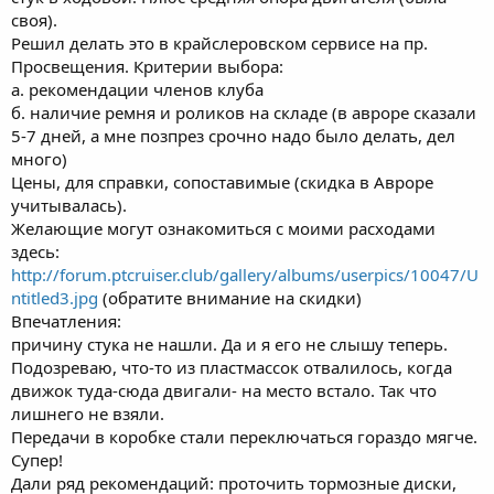
своя).
Решил делать это в крайслеровском сервисе на пр.
Просвещения. Критерии выбора:
а. рекомендации членов клуба
б. наличие ремня и роликов на складе (в авроре сказали
5-7 дней, а мне позпрез срочно надо было делать, дел
много)
Цены, для справки, сопоставимые (скидка в Авроре
учитывалась).
Желающие могут ознакомиться с моими расходами
здесь:
http://forum.ptcruiser.club/gallery/albums/userpics/10047/U
ntitled3.jpg
(обратите внимание на скидки)
Впечатления:
причину стука не нашли. Да и я его не слышу теперь.
Подозреваю, что-то из пластмассок отвалилось, когда
движок туда-сюда двигали- на место встало. Так что
лишнего не взяли.
Передачи в коробке стали переключаться гораздо мягче.
Супер!
Дали ряд рекомендаций: проточить тормозные диски,