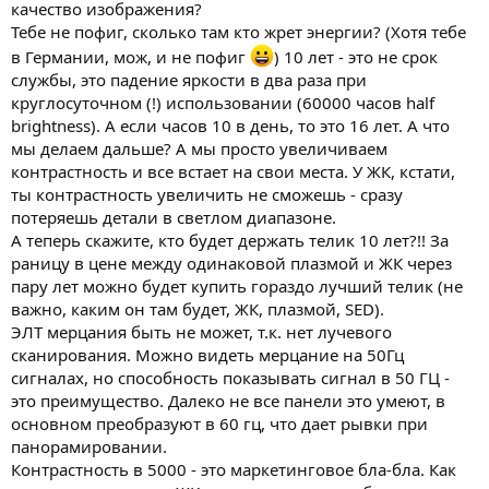
качество изображения?
Тебе не пофиг, сколько там кто жрет энергии? (Хотя тебе
в Германии, мож, и не пофиг
) 10 лет - это не срок
службы, это падение яркости в два раза при
круглосуточном (!) использовании (60000 часов half
brightness). А если часов 10 в день, то это 16 лет. А что
мы делаем дальше? А мы просто увеличиваем
контрастность и все встает на свои места. У ЖК, кстати,
ты контрастность увеличить не сможешь - сразу
потеряешь детали в светлом диапазоне.
А теперь скажите, кто будет держать телик 10 лет?!! За
раницу в цене между одинаковой плазмой и ЖК через
пару лет можно будет купить гораздо лучший телик (не
важно, каким он там будет, ЖК, плазмой, SED).
ЭЛТ мерцания быть не может, т.к. нет лучевого
сканирования. Можно видеть мерцание на 50Гц
сигналах, но способность показывать сигнал в 50 ГЦ -
это преимущество. Далеко не все панели это умеют, в
основном преобразуют в 60 гц, что дает рывки при
панорамировании.
Контрастность в 5000 - это маркетинговое бла-бла. Как