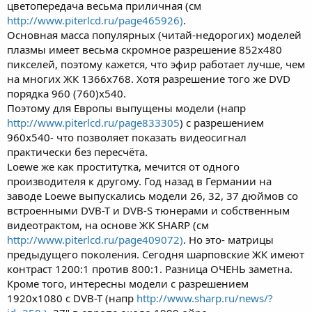
цветопередача весьма приличная (см
http://www.piterlcd.ru/page465926)
.
Основная масса популярных (читай-недорогих) моделей
плазмы имеет весьма скромное разрешение 852х480
пикселей, поэтому кажется, что эфир работает лучше, чем
на многих ЖК 1366х768. Хотя разрешение того же DVD
порядка 960 (760)х540.
Поэтому для Европы выпущены модели (напр
http://www.piterlcd.ru/page833305
) с разрешением
960х540- что позволяет показать видеосигнал
практически без пересчёта.
Loewe же как проститутка, мечится от одного
производителя к другому. Год назад в Германии на
заводе Loewe выпускались модели 26, 32, 37 дюймов со
встроенными DVB-T и DVB-S тюнерами и собственным
видеотрактом, на основе ЖК SHARP (см
http://www.piterlcd.ru/page409072)
. Но это- матрицы
предыдущего поколения. Сегодня шарповские ЖК имеют
контраст 1200:1 против 800:1. Разница ОЧЕНЬ заметна.
Кроме того, интересны модели с разрешением
1920х1080 с DVB-T (напр
http://www.sharp.ru/news/?