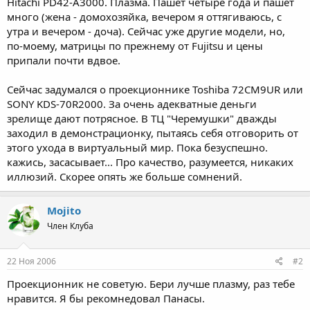
Hitachi PD42-A3000. Плазма. Пашет четыре года и пашет
много (жена - домохозяйка, вечером я оттягиваюсь, с
утра и вечером - доча). Сейчас уже другие модели, но,
по-моему, матрицы по прежнему от Fujitsu и цены
припали почти вдвое.
Сейчас задумался о проекционнике Toshiba 72CM9UR или
SONY KDS-70R2000. За очень адекватные деньги
зрелище дают потрясное. В ТЦ "Черемушки" дважды
заходил в демонстрационку, пытаясь себя отговорить от
этого ухода в виртуальный мир. Пока безуспешно.
кажись, засасывает... Про качество, разумеется, никаких
иллюзий. Скорее опять же больше сомнений.
Mojito
Член Клуба
22 Ноя 2006
#2
Проекционник не советую. Бери лучше плазму, раз тебе
нравится. Я бы рекомнедовал Панасы.