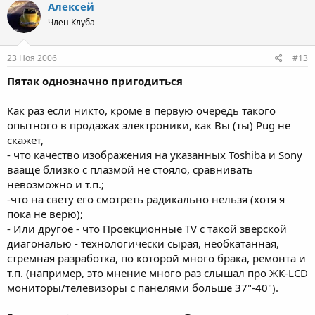
Алексей
Член Клуба
23 Ноя 2006
#13
Пятак однозначно пригодиться
Как раз если никто, кроме в первую очередь такого
опытного в продажах электроники, как Вы (ты) Pug не
скажет,
- что качество изображения на указанных Toshiba и Sony
вааще близко с плазмой не стояло, сравнивать
невозможно и т.п.;
-что на свету его смотреть радикально нельзя (хотя я
пока не верю);
- Или другое - что Проекционные ТV с такой зверской
диагональю - технологически сырая, необкатанная,
стрёмная разработка, по которой много брака, ремонта и
т.п. (например, это мнение много раз слышал про ЖК-LCD
мониторы/телевизоры с панелями больше 37"-40").