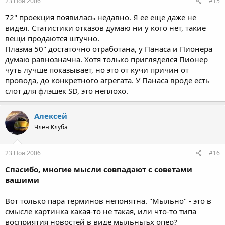
23 Ноя 2006
#15
72" проекция появилась недавно. Я ее еще даже не
видел. Статистики отказов думаю ни у кого нет, такие
вещи продаются штучно.
Плазма 50" достаточно отработана, у Панаса и Пионера
думаю равнозначна. Хотя только пригляделся Пионер
чуть лучше показывает, но это от кучи причин от
провода, до конкретного агрегата. У Панаса вроде есть
слот для флэшек SD, это неплохо.
Алексей
Член Клуба
23 Ноя 2006
#16
Спасибо, многие мысли совпадают с советами
вашими
Вот только пара терминов непонятна. "Мыльно" - это в
смысле картинка какая-то не такая, или что-то типа
восприятия новостей в виде мыльныъх опер?