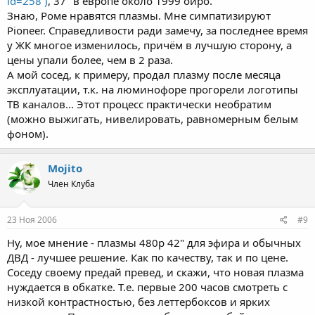
id=258 )
, 37" в европе около 1999 ойро.
Знаю, Роме нравятся плазмы. Мне симпатизируют
Pioneer. Справедливости ради замечу, за последнее время
у ЖК многое изменилось, причём в лучшую сторону, а
цены упали более, чем в 2 раза.
А мой сосед, к примеру, продал плазму после месяца
эксплуатации, т.к. на люминофоре прогорели логотипы
ТВ каналов... Этот процесс практически необратим
(можно выжигать, нивелировать, равномерным белым
фоном).
Mojito
Член Клуба
23 Ноя 2006
#9
Ну, мое мнение - плазмы 480р 42" для эфира и обычных
ДВД - лучшее решение. Как по качеству, так и по цене.
Соседу своему предай превед, и скажи, что новая плазма
нуждается в обкатке. Т.е. первые 200 часов смотреть с
низкой контрастностью, без леттербоксов и ярких