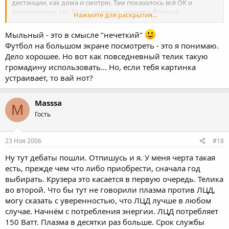
дистанции, как дома и смотрю. Там показалось всё ОК и
впечатляюще. Но 72 это, конечно, намного больше.
Нажмите для раскрытия...
При этом понимаю, что даже плюс 8-13 дюймов увеличения
Мыльный - это в смысле "нечеткий"
диагонали на плазме впечатлят надолго. Помню свой восторг
Футбол на большом экране посмотреть - это я понимаю.
после перехода с ЖК-32" на плазму 42".
Дело хорошее. Но вот как повседневный телик такую
громадину использовать... Но, если тебя картинка
устраивает, то вай нот?
Masssa
M
Гость
23 Ноя 2006
#18
Ну тут дебаты пошли. Отпишусь и я. У меня черта такая
есть, прежде чем что либо приобрести, сначала год
выбирать. Крузера это касается в первую очередь. Телика
во второй. Что бы тут не говорили плазма против ЛЦД,
могу сказать с уверенностью, что ЛЦД лучше в любом
случае. Начнём с потребления энергии. ЛЦД потребляет
150 Ватт. Плазма в десятки раз больше. Срок службы