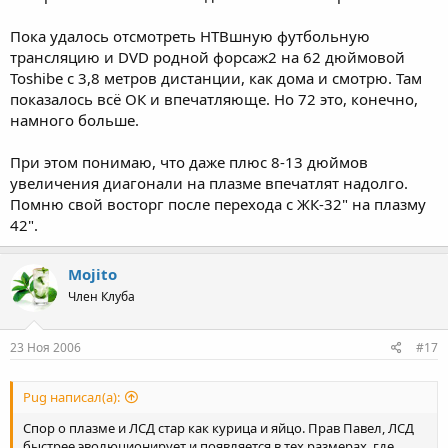
Пока удалось отсмотреть НТВшную футбольную
трансляцию и DVD родной форсаж2 на 62 дюймовой
Toshibe с 3,8 метров дистанции, как дома и смотрю. Там
показалось всё ОК и впечатляюще. Но 72 это, конечно,
намного больше.
При этом понимаю, что даже плюс 8-13 дюймов
увеличения диагонали на плазме впечатлят надолго.
Помню свой восторг после перехода с ЖК-32" на плазму
42".
Mojito
Член Клуба
23 Ноя 2006
#17
Pug написал(а):
Спор о плазме и ЛСД стар как курица и яйцо. Прав Павел, ЛСД
быстрее эволюционирует и появляется в тех размерах, где