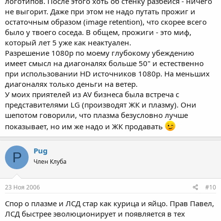
логотипов. После этого хоть об стенку разбейся - ничего
не выгорит. Даже при этом не надо путать прожиг и
остаточным образом (image retention), что скорее всего
было у твоего соседа. В общем, прожиги - это миф,
который лет 5 уже как неактуален.
Разрешение 1080р по моему глубокому убеждению
имеет смысл на диагоналях больше 50" и естественно
при использовании HD источников 1080р. На меньших
диагоналях только деньги на ветер.
У моих приятелей из AV бизнеса была встреча с
представителями LG (производят ЖК и плазму). Они
шепотом говорили, что плазма безусловно лучше
показывает, но им же надо и ЖК продавать
Pug
P
Член Клуба
23 Ноя 2006
#10
Спор о плазме и ЛСД стар как курица и яйцо. Прав Павел,
ЛСД быстрее эволюционирует и появляется в тех