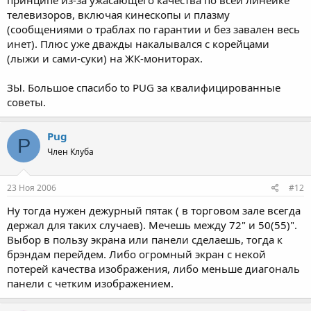
принципе из-за ужасающего качества по всей линейке
телевизоров, включая кинескопы и плазму
(сообщениями о траблах по гарантии и без завален весь
инет). Плюс уже дважды накалывался с корейцами
(лыжи и сами-суки) на ЖК-мониторах.
ЗЫ. Большое спасибо to PUG за квалифицированные
советы.
Pug
P
Член Клуба
23 Ноя 2006
#12
Ну тогда нужен дежурный пятак ( в торговом зале всегда
держал для таких случаев). Мечешь между 72" и 50(55)".
Выбор в пользу экрана или панели сделаешь, тогда к
брэндам перейдем. Либо огромный экран с некой
потерей качества изображения, либо меньше диагональ
панели с четким изображением.