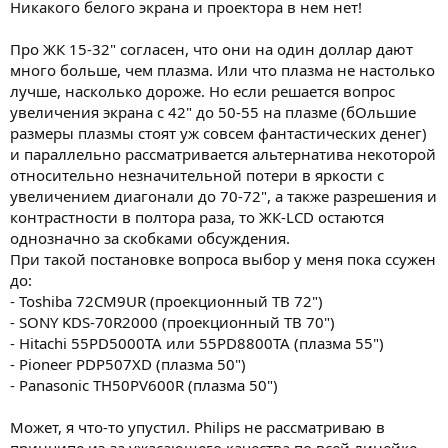
Никакого белого экрана и проектора в нем нет!
Про ЖК 15-32" cогласен, что они на один доллар дают
много больше, чем плазма. Или что плазма не настолько
лучше, насколько дороже. Но если решается вопрос
увеличения экрана с 42" до 50-55 на плазме (бОльшие
размеры плазмы стоят уж совсем фантастических денег)
и параллельно рассматривается альтернатива некоторой
относительно незначительной потери в яркости с
увеличением диагонали до 70-72", а также разрешения и
контрастности в полтора раза, то ЖК-LCD остаются
однозначно за скобками обсуждения.
При такой постановке вопроса выбор у меня пока ссужен
до:
- Toshiba 72CM9UR (проекционный ТВ 72")
- SONY KDS-70R2000 (проекционный ТВ 70")
- Hitachi 55PD5000TA или 55PD8800TA (плазма 55")
- Pioneer PDP507XD (плазма 50")
- Panasonic TH50PV600R (плазма 50")
Может, я что-то упустил. Philips не рассматриваю в