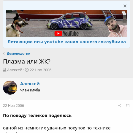
Летающие псы youtube канал нашего соклубника
Домоводство
Плазма или ЖК?
А
Д
Алексей
22 Ноя 2006
в
а
т
т
Алексей
о
а
Член Клуба
р
н
т
а
е
ч
22 Ноя 2006
#1
м
а
ы
л
По поводу теликов поделюсь
а
одной из немногих удачных покупок по технике: