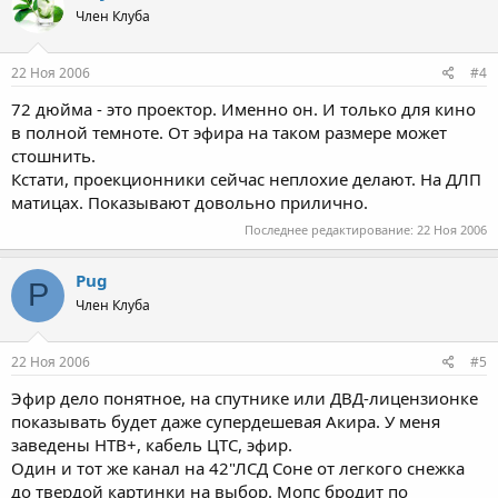
Член Клуба
22 Ноя 2006
#4
72 дюйма - это проектор. Именно он. И только для кино
в полной темноте. От эфира на таком размере может
стошнить.
Кстати, проекционники сейчас неплохие делают. На ДЛП
матицах. Показывают довольно прилично.
Последнее редактирование:
22 Ноя 2006
Pug
P
Член Клуба
22 Ноя 2006
#5
Эфир дело понятное, на спутнике или ДВД-лицензионке
показывать будет даже супердешевая Акира. У меня
заведены НТВ+, кабель ЦТС, эфир.
Один и тот же канал на 42"ЛСД Соне от легкого снежка
до твердой картинки на выбор. Мопс бродит по