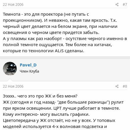
22 Ноя 2006
#7
Темнота - это для проектора (не путать с
проекционником). И неважно, какая там яркость. Т.к.
черный цвет делается на белом экране, при наличии
освещения о черном цвете придется забыть.
А у плазмы как раз наоборт - осутствие черного именно в
полной темноте ощущается. Тем более на хитачах,
которые по технологии ALiS сделаны.
Pavel_D
Член Клуба
22 Ноя 2006
#8
Эээээ.. чего это про ЖК и без меня?
ЖК (сегодня и год назад- "две большие разницы") рулит
при ярком освещении. ЦРТ лучше работает в темноте.
Кому интересно- могу выслать графики.
Цветопередача у ЖК отстаёт, но не у всех. У топовых
моделей используется 4-х волновая подсветка и