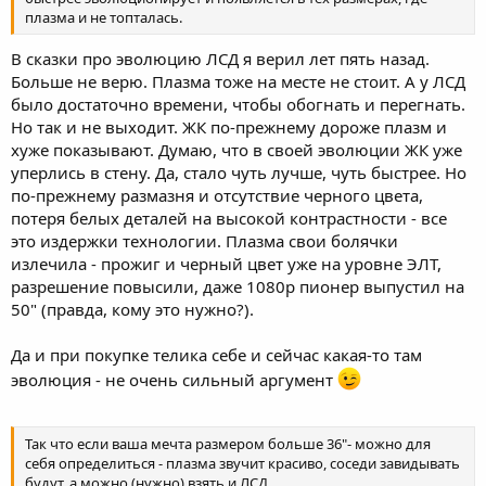
плазма и не топталась.
В сказки про эволюцию ЛСД я верил лет пять назад.
Больше не верю. Плазма тоже на месте не стоит. А у ЛСД
было достаточно времени, чтобы обогнать и перегнать.
Но так и не выходит. ЖК по-прежнему дороже плазм и
хуже показывают. Думаю, что в своей эволюции ЖК уже
уперлись в стену. Да, стало чуть лучше, чуть быстрее. Но
по-прежнему размазня и отсутствие черного цвета,
потеря белых деталей на высокой контрастности - все
это издержки технологии. Плазма свои болячки
излечила - прожиг и черный цвет уже на уровне ЭЛТ,
разрешение повысили, даже 1080р пионер выпустил на
50" (правда, кому это нужно?).
Да и при покупке телика себе и сейчас какая-то там
эволюция - не очень сильный аргумент
Так что если ваша мечта размером больше 36"- можно для
себя определиться - плазма звучит красиво, соседи завидывать
будут, а можно (нужно) взять и ЛСД,