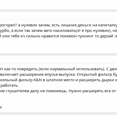
огорел? а нулевик зачем, есть лишние деньги на капиталку
урбо, а если так зачем авто насиловать(эт я про нулевик), 
 или тебе оч сильно нравится покемон-тухнинг то дерзай :w
ет как-то повредить (если нормальный использовать). С дв
" включает расширение впуска-выпуска. Открытый фильтр буд
нельный фильтр K&N в штатное место и расширить дырки ко
 работать.
дним глушителем делу не поможешь. Нужно расширять все от
!