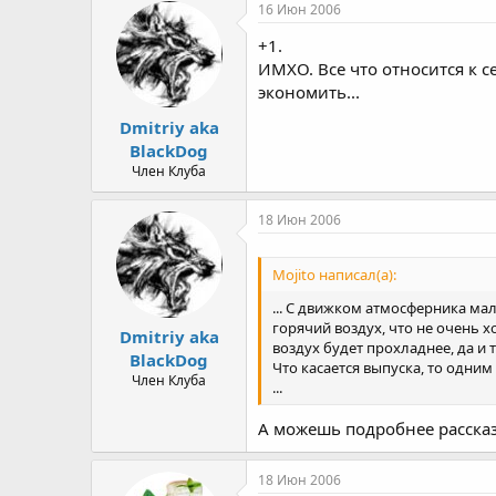
16 Июн 2006
+1.
ИМХО. Все что относится к с
экономить...
Dmitriy aka
BlackDog
Член Клуба
18 Июн 2006
Mojito написал(а):
... С движком атмосферника ма
горячий воздух, что не очень 
Dmitriy aka
воздух будет прохладнее, да и 
BlackDog
Что касается выпуска, то одни
Член Клуба
...
А можешь подробнее расска
18 Июн 2006