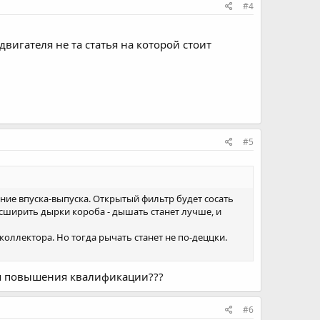
#4
вигателя не та статья на которой стоит
#5
ение впуска-выпуска. Открытый фильтр будет сосать
сширить дырки короба - дышать станет лучше, и
оллектора. Но тогда рычать станет не по-деццки.
ля повышения квалификации???
#6