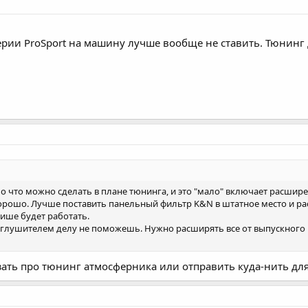
ерии ProSport на машину лучше вообще не ставить. Тюнинг д
ло что можно сделать в плане тюнинга, и это "мало" включает расшир
хорошо. Лучше поставить панельный фильтр K&N в штатное место и ра
тише будет работать.
м глушителем делу не поможешь. Нужно расширять все от выпускного к
зать про тюнинг атмосферника или отправить куда-нить д