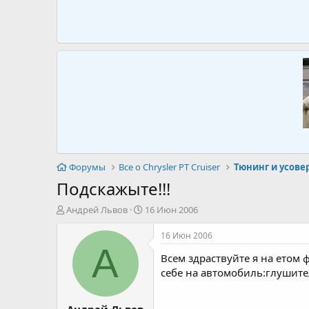
Форумы
Все о Chrysler PT Cruiser
Тюнинг и усов
Подскажыте!!!
А
Д
Андрей Львов
16 Июн 2006
в
а
т
т
16 Июн 2006
о
а
А
Всем здраствуйте я на етом
р
н
т
а
себе на автомобиль:глушите
е
ч
м
а
Андрей Львов
ы
л