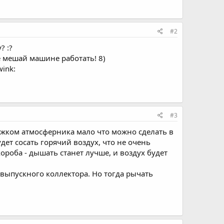
#2
? :?
не мешай машине работать! 8)
ink:
#3
ижком атмосферника мало что можно сделать в
ет сосать горячий воздух, что не очень
роба - дышать станет лучше, и воздух будет
 выпускного коллектора. Но тогда рычать