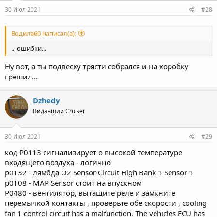
30 Июл 2021
#28
Водила60 написал(а):
... ошибки...
Ну вот, а ты подвеску трясти собрался и на коробку
грешил...
Dzhedy
Видавший Cruiser
30 Июл 2021
#29
код Р0113 сигнализирует о высокой температуре
входящего воздуха - логично
р0132 - лямбда O2 Sensor Circuit High Bank 1 Sensor 1
р0108 - MAP Sensor стоит на впускном
P0480 - вентилятор, вытащите реле и замкните
перемычкой контакты , проверьте обе скорости , cooling
fan 1 control circuit has a malfunction. The vehicles ECU has