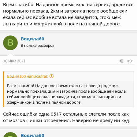
вероятно тоже нагрелся от перегрева
Всем спасибо! На данное время ехал на сервис, вроде все
P0580 - ошибка по круизу code means that the PCM has found an
нормально поехала, 2км и затроила после вообще ели
electrical problem with the multi-function input circuit in the
ехала сейчас вообще встала не завадится, стою меж
vehicle's cruise control.
лыткарино и жзержинкой в поле на пьяной дороге.
Кстати друзья американцы писали что порой P0517 не даёт
завести машину, возможно коробку вы не нагрели.
Водила60
В
В поиске разборок
Список не самый страшный, страшно только то что ездили , так
как перегреть этот тазик легче простого.
30 Июл 2021
#31
Перед тем как искать электрика сделайте вот что - из куска
провода сделайте перемычку - вытаскиваете LOW FAN реле ,
замыкаете вручную в блоке 30 и 87 контакт , пропелер должен
Водила60 написал(а):
крутить. вытаскиваете HIGH FAN и опять замыкаете вручную в
блоке 30 и 87 контакт.
Всем спасибо! На данное время ехал на сервис, вроде все
нормально поехала, 2км и затроила после вообще ели ехала
Если не крутит 1 или 2 скорость то радуетесь, нашли проблему,
сейчас вообще встала не завадится, стою меж лыткарино и
скорее всего впояете новые счётки и будете радоваться, если в
жзержинкой в поле на пьяной дороге.
обоих вариантах будет крутить то там уже сложнее ...
Сейчас ошибка одна 0517 остальные слетели после как
от мозгов фишки отсоеденил. Наверно не доеду ни куд
Водила60