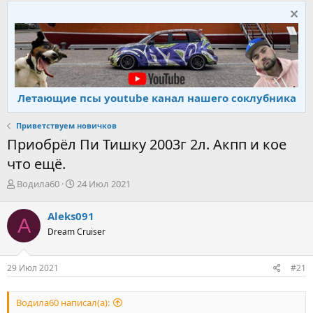
Летающие псы youtube канал нашего соклубника
Приветствуем новичков
Приобрёл Пи Тишку 2003г 2л. Акпп и кое
что ещё.
А
Д
Водила60
24 Июл 2021
в
а
т
т
Aleks091
A
о
а
Dream Cruiser
р
н
т
а
е
ч
29 Июл 2021
#21
м
а
ы
л
а
Водила60 написал(а):