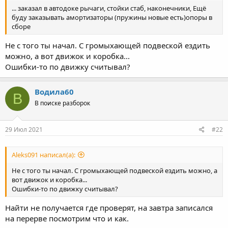
... заказал в автодоке рычаги, стойки стаб, наконечники, Ещё
буду заказывать амортизаторы (пружины новые есть)опоры в
сборе
Не с того ты начал. С громыхающей подвеской ездить
можно, а вот движок и коробка...
Ошибки-то по движку считывал?
Водила60
В
В поиске разборок
29 Июл 2021
#22
Aleks091 написал(а):
Не с того ты начал. С громыхающей подвеской ездить можно, а
вот движок и коробка...
Ошибки-то по движку считывал?
Найти не получается где проверят, на завтра записался
на перерве посмотрим что и как.