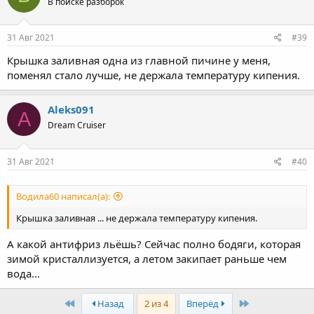
В поиске разборок
31 Авг 2021
#39
Крышка заливная одна из главной пичине у меня,
поменял стало лучше, не держала температуру кипения.
Aleks091
A
Dream Cruiser
31 Авг 2021
#40
Водила60 написал(а):
Крышка заливная ... не держала температуру кипения.
А какой антифриз льёшь? Сейчас полно бодяги, которая
зимой кристаллизуется, а летом закипает раньше чем
вода...
First
Last
Назад
2 из 4
Вперёд