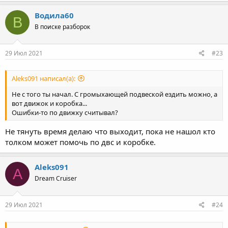
Водила60
В
В поиске разборок
29 Июл 2021
#23
Aleks091 написал(а):
Не с того ты начал. С громыхающей подвеской ездить можно, а
вот движок и коробка...
Ошибки-то по движку считывал?
Не тянуть время делаю что выходит, пока не нашол кто
толком может помочь по двс и коробке.
Aleks091
A
Dream Cruiser
29 Июл 2021
#24