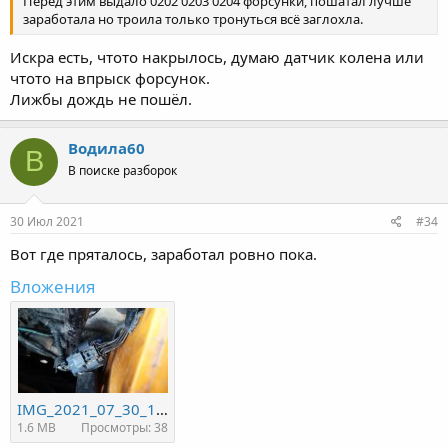
Перед этим выдало 0202 0203 0204 форсунки, пошатал лучше
заработала но троила только тронуться всё заглохла.
Искра есть, чтото накрылось, думаю датчик колена или
чтото на впрыск форсунок.
Лижбы дождь не пошёл.
Водила60
В
В поиске разборок
30 Июл 2021
#34
Вот где пряталось, заработал ровно пока.
Вложения
IMG_2021_07_30_11_49_01_3508201648551567134825.jpg
1.6 MB
Просмотры: 38