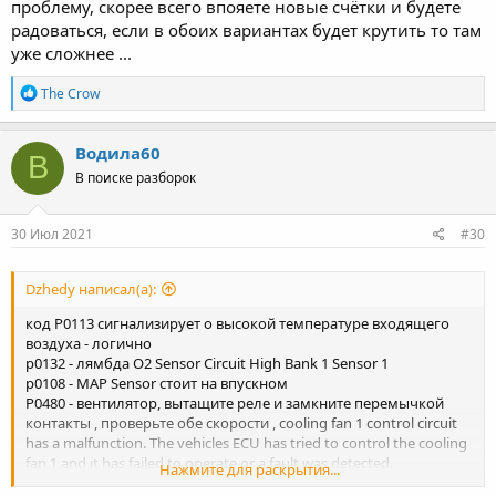
проблему, скорее всего впояете новые счётки и будете
радоваться, если в обоих вариантах будет крутить то там
уже сложнее ...
Р
The Crow
е
а
к
Водила60
В
ц
В поиске разборок
и
и
:
30 Июл 2021
#30
Dzhedy написал(а):
код Р0113 сигнализирует о высокой температуре входящего
воздуха - логично
р0132 - лямбда O2 Sensor Circuit High Bank 1 Sensor 1
р0108 - MAP Sensor стоит на впускном
P0480 - вентилятор, вытащите реле и замкните перемычкой
контакты , проверьте обе скорости , cooling fan 1 control circuit
has a malfunction. The vehicles ECU has tried to control the cooling
fan 1 and it has failed to operate or a fault was detected.
Нажмите для раскрытия...
P0517 (Battery Temperature Sensor) - датчик в платформе акб -