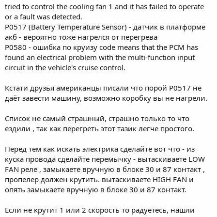
tried to control the cooling fan 1 and it has failed to operate
or a fault was detected.
P0517 (Battery Temperature Sensor) - датчик в платформе
акб - вероятно тоже нагрелся от перегрева
P0580 - ошибка по круизу code means that the PCM has
found an electrical problem with the multi-function input
circuit in the vehicle's cruise control.
Кстати друзья американцы писали что порой P0517 не
даёт завести машину, возможно коробку вы не нагрели.
Список не самый страшный, страшно только то что
ездили , так как перегреть этот тазик легче простого.
Перед тем как искать электрика сделайте вот что - из
куска провода сделайте перемычку - вытаскиваете LOW
FAN реле , замыкаете вручную в блоке 30 и 87 контакт ,
пропелер должен крутить. вытаскиваете HIGH FAN и
опять замыкаете вручную в блоке 30 и 87 контакт.
Если не крутит 1 или 2 скорость то радуетесь, нашли