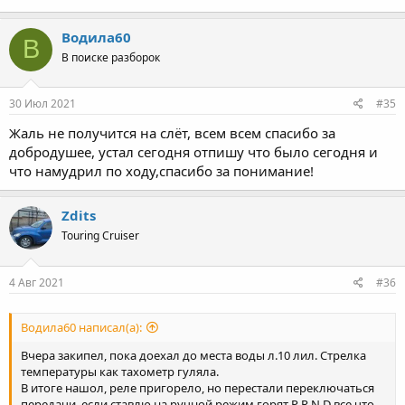
Водила60
В
В поиске разборок
30 Июл 2021
#35
Жаль не получится на слёт, всем всем спасибо за
добродушее, устал сегодня отпишу что было сегодня и
что намудрил по ходу,спасибо за понимание!
Zdits
Touring Cruiser
4 Авг 2021
#36
Водила60 написал(а):
Вчера закипел, пока доехал до места воды л.10 лил. Стрелка
температуры как тахометр гуляла.
В итоге нашол, реле пригорело, но перестали переключаться
передачи, если ставлю на ручной режим горят P R N D все что