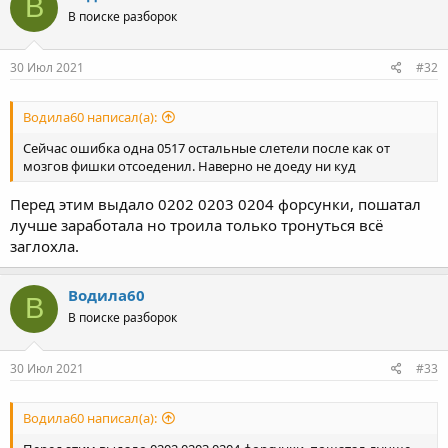
В
В поиске разборок
30 Июл 2021
#32
Водила60 написал(а):
Сейчас ошибка одна 0517 остальные слетели после как от
мозгов фишки отсоеденил. Наверно не доеду ни куд
Перед этим выдало 0202 0203 0204 форсунки, пошатал
лучше заработала но троила только тронуться всё
заглохла.
Водила60
В
В поиске разборок
30 Июл 2021
#33
Водила60 написал(а):