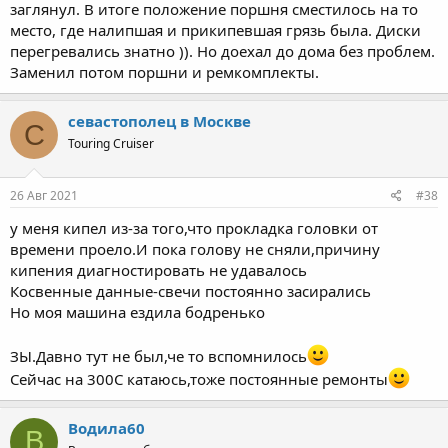
заглянул. В итоге положение поршня сместилось на то
место, где налипшая и прикипевшая грязь была. Диски
перегревались знатно )). Но доехал до дома без проблем.
Заменил потом поршни и ремкомплекты.
севастополец в Москве
С
Touring Cruiser
26 Авг 2021
#38
у меня кипел из-за того,что прокладка головки от
времени проело.И пока голову не сняли,причину
кипения диагностировать не удавалось
Косвенные данные-свечи постоянно засирались
Но моя машина ездила бодренько
ЗЫ.Давно тут не был,че то вспомнилось
Сейчас на 300С катаюсь,тоже постоянные ремонты
Водила60
В