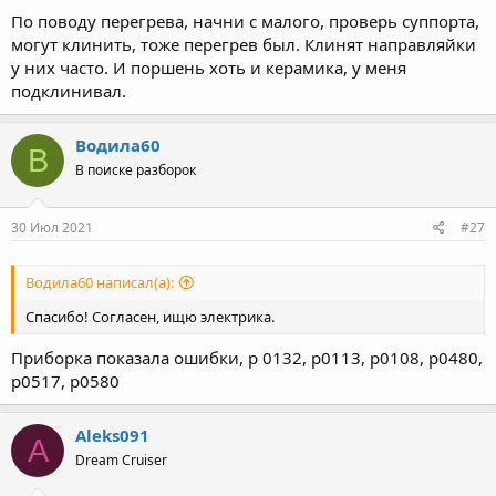
По поводу перегрева, начни с малого, проверь суппорта,
могут клинить, тоже перегрев был. Клинят направляйки
у них часто. И поршень хоть и керамика, у меня
подклинивал.
Водила60
В
В поиске разборок
30 Июл 2021
#27
Водила60 написал(а):
Спасибо! Согласен, ищю электрика.
Приборка показала ошибки, р 0132, р0113, р0108, р0480,
р0517, р0580
Aleks091
A
Dream Cruiser