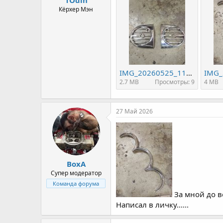
а
Кёрхер Мэн
IMG_20260525_112610.jpg
2.7 MB
Просмотры: 9
4 MB
27 Май 2026
ВохА
Супер модератор
Команда форума
За мной до в
Написал в личку......