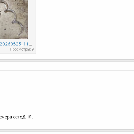
IMG_20260525_112505.jpg
Просмотры: 9
ечера сегоДНЯ.