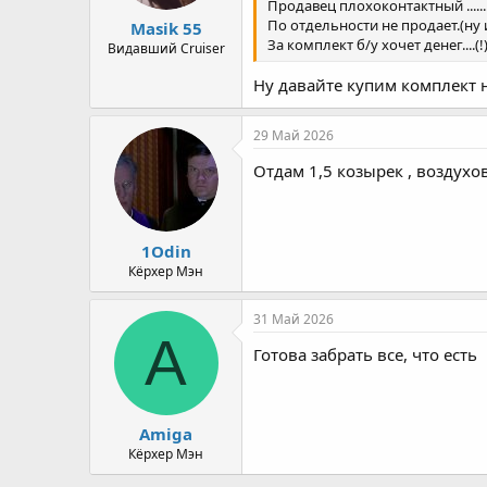
Продавец плохоконтактный ......
По отдельности не продает.(ну и
Masik 55
За комплект б/у хочет денег....(!
Видавший Cruiser
Ну давайте купим комплект н
29 Май 2026
Отдам 1,5 козырек , воздухо
1Odin
Кёрхер Мэн
31 Май 2026
A
Готова забрать все, что есть
Amiga
Кёрхер Мэн