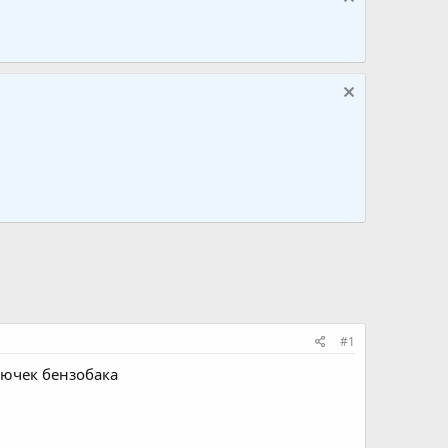
#1
лючек бензобака