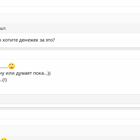
шт.
 хотите денежек за это?
....
у или думает пока...))
.(!)