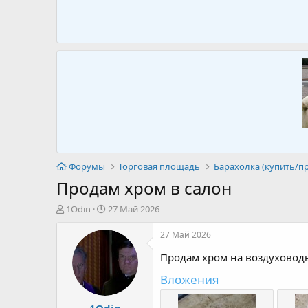
Форумы
Торговая площадь
Барахолка (купить/п
Продам хром в салон
А
Д
1Odin
27 Май 2026
в
а
т
т
27 Май 2026
о
а
Продам хром на воздуховоды
р
н
т
а
Вложения
е
ч
м
а
1Odin
ы
л