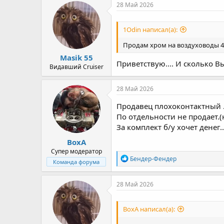
28 Май 2026
1Odin написал(а):
Продам хром на воздуховоды 4
Masik 55
Приветствую.... И сколько Вы
Видавший Cruiser
28 Май 2026
Продавец плохоконтактный ...
По отдельности не продает.(н
За комплект б/у хочет денег...
ВохА
Супер модератор
Р
Бендер-Фендер
Команда форума
е
а
к
28 Май 2026
ц
и
и
ВохА написал(а):
: