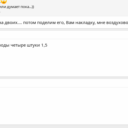
.
ли думает пока...))
)
а двоих.... потом поделим его, Вам накладку, мне воздухов
воды четыре штуки 1,5